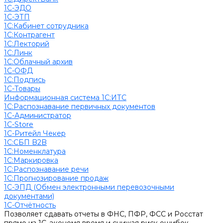
1С-ЭДО
1С-ЭТП
1С:Кабинет сотрудника
1С:Контрагент
1С:Лекторий
1С:Линк
1С:Облачный архив
1С-ОФД
1С:Подпись
1С-Товары
Информационная система 1С:ИТС
1С:Распознавание первичных документов
1С-Администратор
1С-Store
1С-Ритейл Чекер
1С:СБП B2B
1С:Номенклатура
1С:Маркировка
1С:Распознавание речи
1С:Прогнозирование продаж
1С-ЭПД (Обмен электронными перевозочными
документами)
1С-Отчётность
Позволяет сдавать отчеты в ФНС, ПФР, ФСС и Росстат