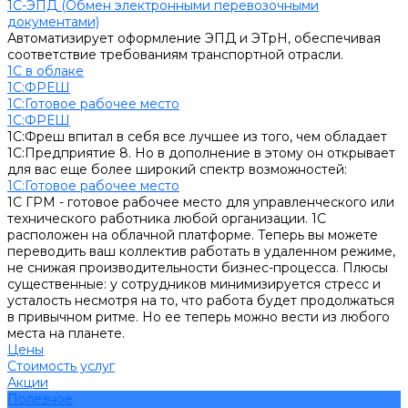
1С-ЭПД (Обмен электронными перевозочными
документами)
Автоматизирует оформление ЭПД и ЭТрН, обеспечивая
соответствие требованиям транспортной отрасли.
1С в облаке
1С:ФРЕШ
1C:Готовое рабочее место
1С:ФРЕШ
1С:Фреш впитал в себя все лучшее из того, чем обладает
1С:Предприятие 8. Но в дополнение в этому он открывает
для вас еще более широкий спектр возможностей:
1C:Готовое рабочее место
1С ГРМ - готовое рабочее место для управленческого или
технического работника любой организации. 1С
расположен на облачной платформе. Теперь вы можете
переводить ваш коллектив работать в удаленном режиме,
не снижая производительности бизнес-процесса. Плюсы
существенные: у сотрудников минимизируется стресс и
усталость несмотря на то, что работа будет продолжаться
в привычном ритме. Но ее теперь можно вести из любого
места на планете.
Цены
Стоимость услуг
Акции
Полезное