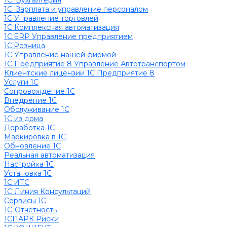
1C: Бухгалтерия
1С: Зарплата и управление персоналом
1С Управление торговлей
1С Комплексная автоматизация
1С:ERP Управление предприятием
1С:Розница
1С Управление нашей фирмой
1С Предприятие 8 Управление Автотранспортом
Клиентские лицензии 1С Предприятие 8
Услуги 1С
Сопровождение 1С
Внедрение 1С
Обслуживание 1С
1С из дома
Доработка 1С
Маркировка в 1С
Обновление 1С
Реальная автоматизация
Настройка 1С
Установка 1С
1С:ИТС
1С Линия Консультаций
Сервисы 1С
1С-Отчётность
1СПАРК Риски