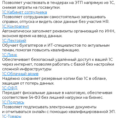
Позволяет участвовать в тендерах на ЭТП напрямую из 1С,
снижая затраты на госзакупки.
1С:Кабинет сотрудника
Позволяет сотрудникам самостоятельно запрашивать
справки, отпуска и видеть свои данные без участия HR.
1С:Контрагент
Автоматически заполняет реквизиты организаций по ИНН,
экономя время на ввод данных.
1С:Лекторий
Обучает бухгалтеров и ИТ-специалистов по актуальным
темам, помогая повысить квалификацию.
1С:Линк
Обеспечивает безопасный удалённый доступ к вашей 1С
через интернет, позволяя работать с базой без настройки
сложной инфраструктуры
1С:Облачный архив
Надёжно сохраняет резервные копии баз 1С в облаке,
защищая от потерь данных.
1С-ОФД
Передаёт фискальные данные в налоговую, обеспечивая
соответствие 54-ФЗ без лишней нагрузки на бизнес.
1С:Подпись
Позволяет подписывать электронные документы
и отчитываться онлайн с помощью квалифицированной ЭП.
1С-Товары