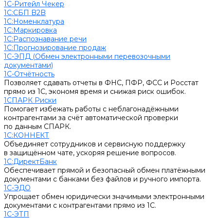
1С-Ритейл Чекер
1С:СБП B2B
1С:Номенклатура
1С:Маркировка
1С:Распознавание речи
1С:Прогнозирование продаж
1С-ЭПД (Обмен электронными перевозочными
документами)
1С-Отчётность
Позволяет сдавать отчеты в ФНС, ПФР, ФСС и Росстат
прямо из 1С, экономя время и снижая риск ошибок.
1СПАРК Риски
Помогает избежать работы с неблагонадёжными
контрагентами за счёт автоматической проверки
по данным СПАРК.
1С:КОННЕКТ
Объединяет сотрудников и сервисную поддержку
в защищённом чате, ускоряя решение вопросов.
1С:ДиректБанк
Обеспечивает прямой и безопасный обмен платёжными
документами с банками без файлов и ручного импорта.
1С-ЭДО
Упрощает обмен юридически значимыми электронными
документами с контрагентами прямо из 1С.
1С-ЭТП