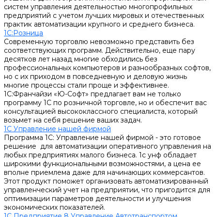
систем управления деятельностью многопрофильных
предприятий с учетом лучших мировых и отечественных
практик автоматизации крупного и среднего бизнеса.
1С:Розница
Современную торговлю невозможно представить без
соответствующих программ. Действительно, еще пару
десятков лет назад многие обходились без
профессиональных компьютеров и разнообразных софтов,
но с их приходом в повседневную и деловую жизнь
многие процессы стали проще и эффективнее.
1С:Франчайзи «Ю-Софт» предлагает вам не только
программу 1С по розничной торговле, но и обеспечит вас
консультацией высококлассного специалиста, который
возьмет на себя решение ваших задач.
1С Управление нашей фирмой
Программа 1С: Управление нашей фирмой - это готовое
решение для автоматизации оперативного управления на
любых предприятиях малого бизнеса. 1с унф обладает
широкими функциональными возможностями, а цена ее
вполне приемлема даже для начинающих коммерсантов.
Этот продукт поможет организовать автоматизированный
управленческий учет на предприятии, что пригодится для
оптимизации параметров деятельности и улучшения
экономических показателей.
1С Предприятие 8 Управление Автотранспортом