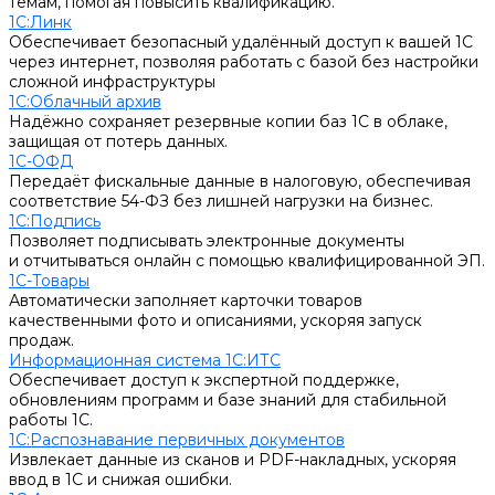
темам, помогая повысить квалификацию.
1С:Линк
Обеспечивает безопасный удалённый доступ к вашей 1С
через интернет, позволяя работать с базой без настройки
сложной инфраструктуры
1С:Облачный архив
Надёжно сохраняет резервные копии баз 1С в облаке,
защищая от потерь данных.
1С-ОФД
Передаёт фискальные данные в налоговую, обеспечивая
соответствие 54-ФЗ без лишней нагрузки на бизнес.
1С:Подпись
Позволяет подписывать электронные документы
и отчитываться онлайн с помощью квалифицированной ЭП.
1С-Товары
Автоматически заполняет карточки товаров
качественными фото и описаниями, ускоряя запуск
продаж.
Информационная система 1С:ИТС
Обеспечивает доступ к экспертной поддержке,
обновлениям программ и базе знаний для стабильной
работы 1С.
1С:Распознавание первичных документов
Извлекает данные из сканов и PDF-накладных, ускоряя
ввод в 1С и снижая ошибки.