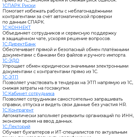
прямо из 1С, экономя время и снижая риск ошибок.
1СПАРК Риски
Помогает избежать работы с неблагонадёжными
контрагентами за счёт автоматической проверки
по данным СПАРК.
1С:КОННЕКТ
Объединяет сотрудников и сервисную поддержку
в защищённом чате, ускоряя решение вопросов.
1С:ДиректБанк
Обеспечивает прямой и безопасный обмен платёжными
документами с банками без файлов и ручного импорта.
1С-ЭДО
Упрощает обмен юридически значимыми электронными
документами с контрагентами прямо из 1С.
1С-ЭТП
Позволяет участвовать в тендерах на ЭТП напрямую из 1С,
снижая затраты на госзакупки.
1С:Кабинет сотрудника
Позволяет сотрудникам самостоятельно запрашивать
справки, отпуска и видеть свои данные без участия HR.
1С:Контрагент
Автоматически заполняет реквизиты организаций по ИНН,
экономя время на ввод данных.
1С:Лекторий
Обучает бухгалтеров и ИТ-специалистов по актуальным