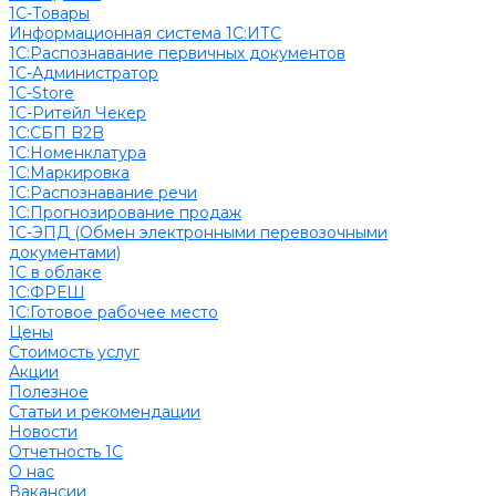
1С-Товары
Информационная система 1С:ИТС
1С:Распознавание первичных документов
1С-Администратор
1С-Store
1С-Ритейл Чекер
1С:СБП B2B
1С:Номенклатура
1С:Маркировка
1С:Распознавание речи
1С:Прогнозирование продаж
1С-ЭПД (Обмен электронными перевозочными
документами)
1С в облаке
1С:ФРЕШ
1C:Готовое рабочее место
Цены
Стоимость услуг
Акции
Полезное
Cтатьи и рекомендации
Новости
Отчетность 1С
О нас
Вакансии