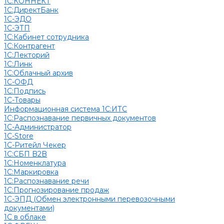
1С:КОННЕКТ
1С:ДиректБанк
1С-ЭДО
1С-ЭТП
1С:Кабинет сотрудника
1С:Контрагент
1С:Лекторий
1С:Линк
1С:Облачный архив
1С-ОФД
1С:Подпись
1С-Товары
Информационная система 1С:ИТС
1С:Распознавание первичных документов
1С-Администратор
1С-Store
1С-Ритейл Чекер
1С:СБП B2B
1С:Номенклатура
1С:Маркировка
1С:Распознавание речи
1С:Прогнозирование продаж
1С-ЭПД (Обмен электронными перевозочными
документами)
1С в облаке