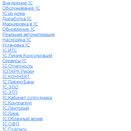
Внедрение 1С
Обслуживание 1С
1С из дома
Доработка 1С
Маркировка в 1С
Обновление 1С
Реальная автоматизация
Настройка 1С
Установка 1С
1С:ИТС
1С Линия Консультаций
Сервисы 1С
1С-Отчётность
1СПАРК Риски
1С:КОННЕКТ
1С:ДиректБанк
1С-ЭДО
1С-ЭТП
1С:Кабинет сотрудника
1С:Контрагент
1С:Лекторий
1С:Линк
1С:Облачный архив
1С-ОФД
1С:Подпись