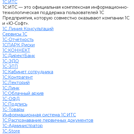
1С:ИТС
1С:ИТС — это официальная комплексная информационно-
технологическая поддержка пользователей 1С
Предприятия, которую совместно оказывают компании 1С
и «Ю-Софт».
1С Линия Консультаций
Сервисы 1С
1С-Отчётность
1СПАРК Риски
1С:КОННЕКТ
1С:ДиректБанк
1С-ЭДО
1С-ЭТП
1С:Кабинет сотрудника
1С:Контрагент
1С:Лекторий
1С:Линк
1С:Облачный архив
1С-ОФД
1С:Подпись
1С-Товары
Информационная система 1С:ИТС
1С:Распознавание первичных документов
1С-Администратор
1С-Store