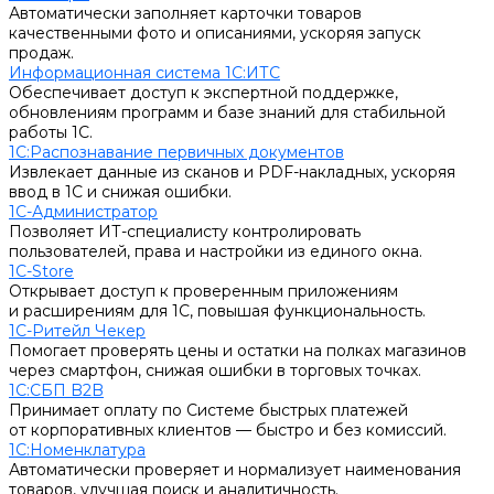
Автоматически заполняет карточки товаров
качественными фото и описаниями, ускоряя запуск
продаж.
Информационная система 1С:ИТС
Обеспечивает доступ к экспертной поддержке,
обновлениям программ и базе знаний для стабильной
работы 1С.
1С:Распознавание первичных документов
Извлекает данные из сканов и PDF-накладных, ускоряя
ввод в 1С и снижая ошибки.
1С-Администратор
Позволяет ИТ-специалисту контролировать
пользователей, права и настройки из единого окна.
1С-Store
Открывает доступ к проверенным приложениям
и расширениям для 1С, повышая функциональность.
1С-Ритейл Чекер
Помогает проверять цены и остатки на полках магазинов
через смартфон, снижая ошибки в торговых точках.
1С:СБП B2B
Принимает оплату по Системе быстрых платежей
от корпоративных клиентов — быстро и без комиссий.
1С:Номенклатура
Автоматически проверяет и нормализует наименования
товаров, улучшая поиск и аналитичность.