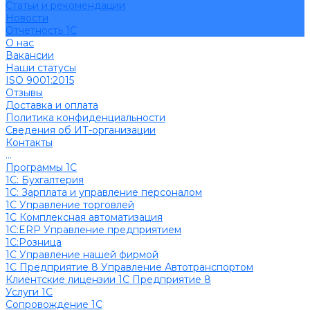
Cтатьи и рекомендации
Новости
Отчетность 1С
О нас
Вакансии
Наши статусы
ISO 9001:2015
Отзывы
Доставка и оплата
Политика конфиденциальности
Сведения об ИТ-организации
Контакты
...
Программы 1С
1C: Бухгалтерия
1С: Зарплата и управление персоналом
1С Управление торговлей
1С Комплексная автоматизация
1С:ERP Управление предприятием
1С:Розница
1С Управление нашей фирмой
1С Предприятие 8 Управление Автотранспортом
Клиентские лицензии 1С Предприятие 8
Услуги 1С
Сопровождение 1С