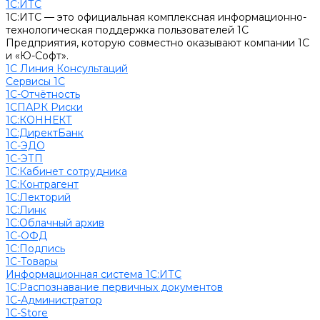
1С:ИТС
1С:ИТС — это официальная комплексная информационно-
технологическая поддержка пользователей 1С
Предприятия, которую совместно оказывают компании 1С
и «Ю-Софт».
1С Линия Консультаций
Сервисы 1С
1С-Отчётность
1СПАРК Риски
1С:КОННЕКТ
1С:ДиректБанк
1С-ЭДО
1С-ЭТП
1С:Кабинет сотрудника
1С:Контрагент
1С:Лекторий
1С:Линк
1С:Облачный архив
1С-ОФД
1С:Подпись
1С-Товары
Информационная система 1С:ИТС
1С:Распознавание первичных документов
1С-Администратор
1С-Store