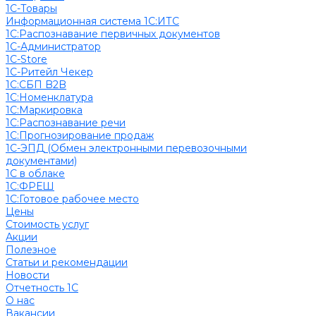
1С-Товары
Информационная система 1С:ИТС
1С:Распознавание первичных документов
1С-Администратор
1С-Store
1С-Ритейл Чекер
1С:СБП B2B
1С:Номенклатура
1С:Маркировка
1С:Распознавание речи
1С:Прогнозирование продаж
1С-ЭПД (Обмен электронными перевозочными
документами)
1С в облаке
1С:ФРЕШ
1C:Готовое рабочее место
Цены
Стоимость услуг
Акции
Полезное
Cтатьи и рекомендации
Новости
Отчетность 1С
О нас
Вакансии