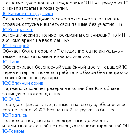
Позволяет участвовать в тендерах на ЭТП напрямую из 1С,
снижая затраты на госзакупки.
1С:Кабинет сотрудника
Позволяет сотрудникам самостоятельно запрашивать
справки, отпуска и видеть свои данные без участия HR.
1С:Контрагент
Автоматически заполняет реквизиты организаций по ИНН,
экономя время на ввод данных.
1С:Лекторий
Обучает бухгалтеров и ИТ-специалистов по актуальным
темам, помогая повысить квалификацию.
1С:Линк
Обеспечивает безопасный удалённый доступ к вашей 1С
через интернет, позволяя работать с базой без настройки
сложной инфраструктуры
1С:Облачный архив
Надёжно сохраняет резервные копии баз 1С в облаке,
защищая от потерь данных.
1С-ОФД
Передаёт фискальные данные в налоговую, обеспечивая
соответствие 54-ФЗ без лишней нагрузки на бизнес.
1С:Подпись
Позволяет подписывать электронные документы
и отчитываться онлайн с помощью квалифицированной ЭП.
1С-Товары