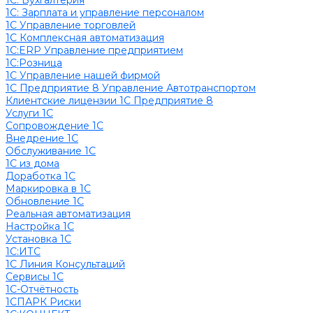
1C: Бухгалтерия
1С: Зарплата и управление персоналом
1С Управление торговлей
1С Комплексная автоматизация
1С:ERP Управление предприятием
1С:Розница
1С Управление нашей фирмой
1С Предприятие 8 Управление Автотранспортом
Клиентские лицензии 1С Предприятие 8
Услуги 1С
Сопровождение 1С
Внедрение 1С
Обслуживание 1С
1С из дома
Доработка 1С
Маркировка в 1С
Обновление 1С
Реальная автоматизация
Настройка 1С
Установка 1С
1С:ИТС
1С Линия Консультаций
Сервисы 1С
1С-Отчётность
1СПАРК Риски