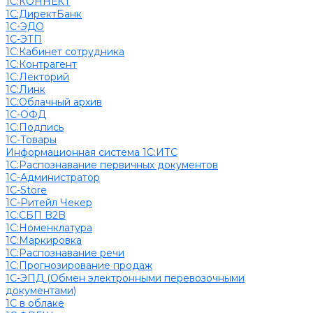
1С:КОННЕКТ
1С:ДиректБанк
1С-ЭДО
1С-ЭТП
1С:Кабинет сотрудника
1С:Контрагент
1С:Лекторий
1С:Линк
1С:Облачный архив
1С-ОФД
1С:Подпись
1С-Товары
Информационная система 1С:ИТС
1С:Распознавание первичных документов
1С-Администратор
1С-Store
1С-Ритейл Чекер
1С:СБП B2B
1С:Номенклатура
1С:Маркировка
1С:Распознавание речи
1С:Прогнозирование продаж
1С-ЭПД (Обмен электронными перевозочными
документами)
1С в облаке