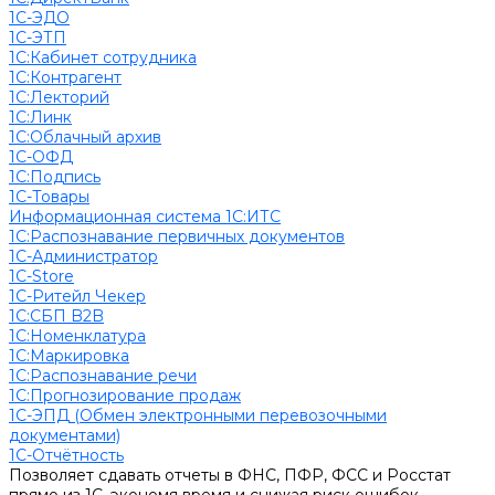
1С-ЭДО
1С-ЭТП
1С:Кабинет сотрудника
1С:Контрагент
1С:Лекторий
1С:Линк
1С:Облачный архив
1С-ОФД
1С:Подпись
1С-Товары
Информационная система 1С:ИТС
1С:Распознавание первичных документов
1С-Администратор
1С-Store
1С-Ритейл Чекер
1С:СБП B2B
1С:Номенклатура
1С:Маркировка
1С:Распознавание речи
1С:Прогнозирование продаж
1С-ЭПД (Обмен электронными перевозочными
документами)
1С-Отчётность
Позволяет сдавать отчеты в ФНС, ПФР, ФСС и Росстат