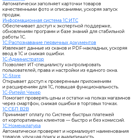
Автоматически заполняет карточки товаров
качественными фото и описаниями, ускоряя запуск
продаж.
Информационная система 1С:ИТС
Обеспечивает доступ к экспертной поддержке,
обновлениям программ и базе знаний для стабильной
работы 1С.
1С:Распознавание первичных документов
Извлекает данные из сканов и PDF-накладных, ускоряя
ввод в 1С и снижая ошибки.
1С-Администратор
Позволяет ИТ-специалисту контролировать
пользователей, права и настройки из единого окна.
1С-Store
Открывает доступ к проверенным приложениям
и расширениям для 1С, повышая функциональность.
1С-Ритейл Чекер
Помогает проверять цены и остатки на полках магазинов
через смартфон, снижая ошибки в торговых точках.
1С:СБП B2B
Принимает оплату по Системе быстрых платежей
от корпоративных клиентов — быстро и без комиссий.
1С:Номенклатура
Автоматически проверяет и нормализует наименования
товаров, улучшая поиск и аналитичность.