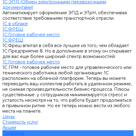
1С-ЭПД (Обмен электронными перевозочными
документами)
Автоматизирует оформление ЭПД и ЭТрН, обеспечивая
соответствие требованиям транспортной отрасли.
1С в облаке
1С:ФРЕШ
1C:Готовое рабочее место
1С:ФРЕШ
1С:Фреш впитал в себя все лучшее из того, чем обладает
1С:Предприятие 8. Но в дополнение в этому он открывает
для вас еще более широкий спектр возможностей:
1C:Готовое рабочее место
1С ГРМ - готовое рабочее место для управленческого или
технического работника любой организации. 1С
расположен на облачной платформе. Теперь вы можете
переводить ваш коллектив работать в удаленном режиме,
не снижая производительности бизнес-процесса. Плюсы
существенные: у сотрудников минимизируется стресс и
усталость несмотря на то, что работа будет продолжаться
в привычном ритме. Но ее теперь можно вести из любого
места на планете.
Цены
Стоимость услуг
Акции
Полезное