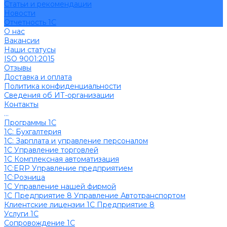
Cтатьи и рекомендации
Новости
Отчетность 1С
О нас
Вакансии
Наши статусы
ISO 9001:2015
Отзывы
Доставка и оплата
Политика конфиденциальности
Сведения об ИТ-организации
Контакты
...
Программы 1С
1C: Бухгалтерия
1С: Зарплата и управление персоналом
1С Управление торговлей
1С Комплексная автоматизация
1С:ERP Управление предприятием
1С:Розница
1С Управление нашей фирмой
1С Предприятие 8 Управление Автотранспортом
Клиентские лицензии 1С Предприятие 8
Услуги 1С
Сопровождение 1С