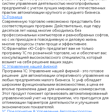
систем управления деятельностью многопрофильных
предприятий с учетом лучших мировых и отечественных
практик автоматизации крупного и среднего бизнеса.
1С:Розница
Современную торговлю невозможно представить без
соответствующих программ. Действительно, еще пару
десятков лет назад многие обходились без
профессиональных компьютеров и разнообразных софтов,
но с их приходом в повседневную и деловую жизнь
многие процессы стали проще и эффективнее.
1С:Франчайзи «Ю-Софт» предлагает вам не только
программу 1С по розничной торговле, но и обеспечит вас
консультацией высококлассного специалиста, который
возьмет на себя решение ваших задач.
1С Управление нашей фирмой
Программа 1С: Управление нашей фирмой - это готовое
решение для автоматизации оперативного управления на
любых предприятиях малого бизнеса. 1с унф обладает
широкими функциональными возможностями, а цена ее
вполне приемлема даже для начинающих коммерсантов.
Этот продукт поможет организовать автоматизированный
управленческий учет на предприятии, что пригодится для
оптимизации параметров деятельности и улучшения
экономических показателей.
1С Предприятие 8 Управление Автотранспортом