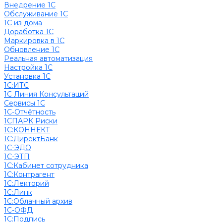
Внедрение 1С
Обслуживание 1С
1С из дома
Доработка 1С
Маркировка в 1С
Обновление 1С
Реальная автоматизация
Настройка 1С
Установка 1С
1С:ИТС
1С Линия Консультаций
Сервисы 1С
1С-Отчётность
1СПАРК Риски
1С:КОННЕКТ
1С:ДиректБанк
1С-ЭДО
1С-ЭТП
1С:Кабинет сотрудника
1С:Контрагент
1С:Лекторий
1С:Линк
1С:Облачный архив
1С-ОФД
1С:Подпись