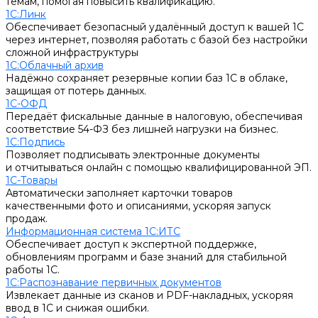
темам, помогая повысить квалификацию.
1С:Линк
Обеспечивает безопасный удалённый доступ к вашей 1С
через интернет, позволяя работать с базой без настройки
сложной инфраструктуры
1С:Облачный архив
Надёжно сохраняет резервные копии баз 1С в облаке,
защищая от потерь данных.
1С-ОФД
Передаёт фискальные данные в налоговую, обеспечивая
соответствие 54-ФЗ без лишней нагрузки на бизнес.
1С:Подпись
Позволяет подписывать электронные документы
и отчитываться онлайн с помощью квалифицированной ЭП.
1С-Товары
Автоматически заполняет карточки товаров
качественными фото и описаниями, ускоряя запуск
продаж.
Информационная система 1С:ИТС
Обеспечивает доступ к экспертной поддержке,
обновлениям программ и базе знаний для стабильной
работы 1С.
1С:Распознавание первичных документов
Извлекает данные из сканов и PDF-накладных, ускоряя
ввод в 1С и снижая ошибки.