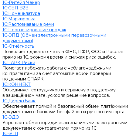
1С-Ритейл Чекер
1С:СБП B2B
1С:Номенклатура
1С:Маркировка
1С:Распознавание речи
1С:Прогнозирование продаж
1С-ЭПД (Обмен электронными перевозочными
документами)
1С-Отчётность
Позволяет сдавать отчеты в ФНС, ПФР, ФСС и Росстат
прямо из 1С, экономя время и снижая риск ошибок.
1СПАРК Риски
Помогает избежать работы с неблагонадёжными
контрагентами за счёт автоматической проверки
по данным СПАРК.
1С:КОННЕКТ
Объединяет сотрудников и сервисную поддержку
в защищённом чате, ускоряя решение вопросов.
1С:ДиректБанк
Обеспечивает прямой и безопасный обмен платёжными
документами с банками без файлов и ручного импорта.
1С-ЭДО
Упрощает обмен юридически значимыми электронными
документами с контрагентами прямо из 1С.
1С-ЭТП