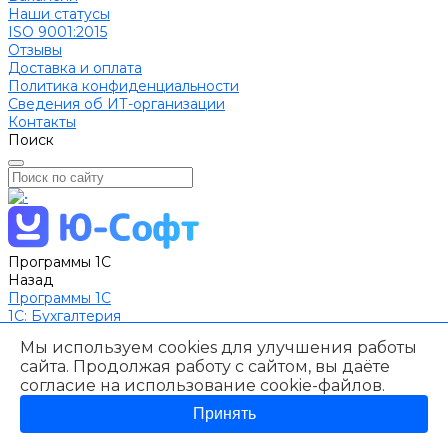
Наши статусы
ISO 9001:2015
Отзывы
Доставка и оплата
Политика конфиденциальности
Сведения об ИТ-организации
Контакты
Поиск
Программы 1С
Назад
Программы 1С
1C: Бухгалтерия
1С: Зарплата и управление персоналом
Мы используем cookies для улучшения работы
1С Управление торговлей
сайта. Продолжая работу с сайтом, вы даёте
1С Комплексная автоматизация
согласие на использование
cookie-файлов
.
1С:ERP Управление предприятием
1С:Розница
Принять
1С Управление нашей фирмой
1С Предприятие 8 Управление Автотранспортом