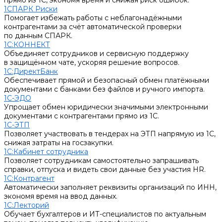
прямо из 1С, экономя время и снижая риск ошибок.
1СПАРК Риски
Помогает избежать работы с неблагонадёжными
контрагентами за счёт автоматической проверки
по данным СПАРК.
1С:КОННЕКТ
Объединяет сотрудников и сервисную поддержку
в защищённом чате, ускоряя решение вопросов.
1С:ДиректБанк
Обеспечивает прямой и безопасный обмен платёжными
документами с банками без файлов и ручного импорта.
1С-ЭДО
Упрощает обмен юридически значимыми электронными
документами с контрагентами прямо из 1С.
1С-ЭТП
Позволяет участвовать в тендерах на ЭТП напрямую из 1С,
снижая затраты на госзакупки.
1С:Кабинет сотрудника
Позволяет сотрудникам самостоятельно запрашивать
справки, отпуска и видеть свои данные без участия HR.
1С:Контрагент
Автоматически заполняет реквизиты организаций по ИНН,
экономя время на ввод данных.
1С:Лекторий
Обучает бухгалтеров и ИТ-специалистов по актуальным