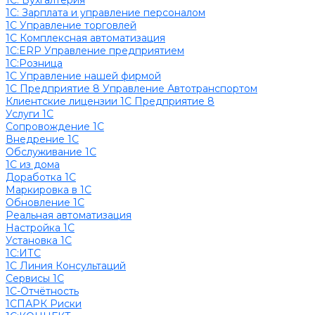
1C: Бухгалтерия
1С: Зарплата и управление персоналом
1С Управление торговлей
1С Комплексная автоматизация
1С:ERP Управление предприятием
1С:Розница
1С Управление нашей фирмой
1С Предприятие 8 Управление Автотранспортом
Клиентские лицензии 1С Предприятие 8
Услуги 1С
Сопровождение 1С
Внедрение 1С
Обслуживание 1С
1С из дома
Доработка 1С
Маркировка в 1С
Обновление 1С
Реальная автоматизация
Настройка 1С
Установка 1С
1С:ИТС
1С Линия Консультаций
Сервисы 1С
1С-Отчётность
1СПАРК Риски