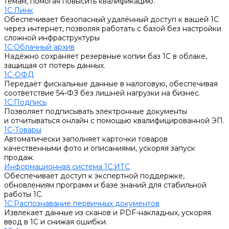
темам, помогая повысить квалификацию.
1С:Линк
Обеспечивает безопасный удалённый доступ к вашей 1С
через интернет, позволяя работать с базой без настройки
сложной инфраструктуры
1С:Облачный архив
Надёжно сохраняет резервные копии баз 1С в облаке,
защищая от потерь данных.
1С-ОФД
Передаёт фискальные данные в налоговую, обеспечивая
соответствие 54-ФЗ без лишней нагрузки на бизнес.
1С:Подпись
Позволяет подписывать электронные документы
и отчитываться онлайн с помощью квалифицированной ЭП.
1С-Товары
Автоматически заполняет карточки товаров
качественными фото и описаниями, ускоряя запуск
продаж.
Информационная система 1С:ИТС
Обеспечивает доступ к экспертной поддержке,
обновлениям программ и базе знаний для стабильной
работы 1С.
1С:Распознавание первичных документов
Извлекает данные из сканов и PDF-накладных, ускоряя
ввод в 1С и снижая ошибки.