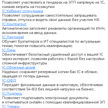
Позволяет участвовать в тендерах на ЭТП напрямую из 1С,
снижая затраты на госзакупки.
1С:Кабинет сотрудника
Позволяет сотрудникам самостоятельно запрашивать
справки, отпуска и видеть свои данные без участия HR.
1С:Контрагент
Автоматически заполняет реквизиты организаций по ИНН,
экономя время на ввод данных.
1С:Лекторий
Обучает бухгалтеров и ИТ-специалистов по актуальным
темам, помогая повысить квалификацию.
1С:Линк
Обеспечивает безопасный удалённый доступ к вашей 1С
через интернет, позволяя работать с базой без настройки
сложной инфраструктуры
1С:Облачный архив
Надёжно сохраняет резервные копии баз 1С в облаке,
защищая от потерь данных.
1С-ОФД
Передаёт фискальные данные в налоговую, обеспечивая
соответствие 54-ФЗ без лишней нагрузки на бизнес.
1С:Подпись
Позволяет подписывать электронные документы
и отчитываться онлайн с помощью квалифицированной ЭП.
1С-Товары