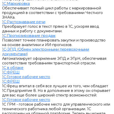
1С:Маркировка
Обеспечивает полный цикл работы с маркированной
продукцией в соответствии с требованиями Честного
ЗНАКа.
1С:Распознавание речи
Преобразует голос в текст прямо в 1С, ускоряя ввод
данных и работу с документами.
1С:Прогнозирование продаж
Позволяет точнее планировать закупки и производство
на основе аналитики и ИИ-прогнозов.
1С-ЭПД (Обмен электронными перевозочными
документами)
Автоматизирует оформление ЭПД и ЭТрН, обеспечивая
соответствие требованиям транспортной отрасли.
1С в облаке
1С:ФРЕШ
1C:Готовое рабочее место
1С:ФРЕШ
1С:Фреш впитал в себя все лучшее из того, чем обладает
1С:Предприятие 8. Но в дополнение в этому он открывает
для вас еще более широкий спектр возможностей:
1C:Готовое рабочее место
1С ГРМ - готовое рабочее место для управленческого или
технического работника любой организации. 1С
расположен на облачной платформе. Теперь вы можете