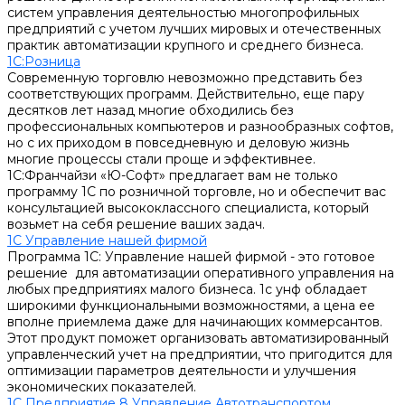
систем управления деятельностью многопрофильных
предприятий с учетом лучших мировых и отечественных
практик автоматизации крупного и среднего бизнеса.
1С:Розница
Современную торговлю невозможно представить без
соответствующих программ. Действительно, еще пару
десятков лет назад многие обходились без
профессиональных компьютеров и разнообразных софтов,
но с их приходом в повседневную и деловую жизнь
многие процессы стали проще и эффективнее.
1С:Франчайзи «Ю-Софт» предлагает вам не только
программу 1С по розничной торговле, но и обеспечит вас
консультацией высококлассного специалиста, который
возьмет на себя решение ваших задач.
1С Управление нашей фирмой
Программа 1С: Управление нашей фирмой - это готовое
решение для автоматизации оперативного управления на
любых предприятиях малого бизнеса. 1с унф обладает
широкими функциональными возможностями, а цена ее
вполне приемлема даже для начинающих коммерсантов.
Этот продукт поможет организовать автоматизированный
управленческий учет на предприятии, что пригодится для
оптимизации параметров деятельности и улучшения
экономических показателей.
1С Предприятие 8 Управление Автотранспортом