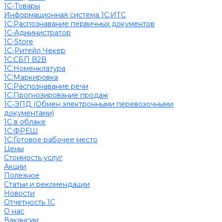
1С-Товары
Информационная система 1С:ИТС
1С:Распознавание первичных документов
1С-Администратор
1С-Store
1С-Ритейл Чекер
1С:СБП B2B
1С:Номенклатура
1С:Маркировка
1С:Распознавание речи
1С:Прогнозирование продаж
1С-ЭПД (Обмен электронными перевозочными
документами)
1С в облаке
1С:ФРЕШ
1C:Готовое рабочее место
Цены
Стоимость услуг
Акции
Полезное
Cтатьи и рекомендации
Новости
Отчетность 1С
О нас
Вакансии