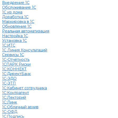
Внедрение 1С
Обслуживание 1С
1С из дома
Доработка 1С
Маркировка в 1С
Обновление 1С
Реальная автоматизация
Настройка 1С
Установка 1С
1С:ИТС
1С Линия Консультаций
Сервисы 1С
1С-Отчётность
1СПАРК Риски
1С:КОННЕКТ
1С:ДиректБанк
1С-ЭДО
1С-ЭТП
1С:Кабинет сотрудника
1С:Контрагент
1С:Лекторий
1С:Линк
1С:Облачный архив
1С-ОФД
1С:Подпись