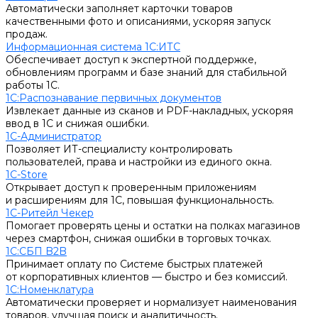
Автоматически заполняет карточки товаров
качественными фото и описаниями, ускоряя запуск
продаж.
Информационная система 1С:ИТС
Обеспечивает доступ к экспертной поддержке,
обновлениям программ и базе знаний для стабильной
работы 1С.
1С:Распознавание первичных документов
Извлекает данные из сканов и PDF-накладных, ускоряя
ввод в 1С и снижая ошибки.
1С-Администратор
Позволяет ИТ-специалисту контролировать
пользователей, права и настройки из единого окна.
1С-Store
Открывает доступ к проверенным приложениям
и расширениям для 1С, повышая функциональность.
1С-Ритейл Чекер
Помогает проверять цены и остатки на полках магазинов
через смартфон, снижая ошибки в торговых точках.
1С:СБП B2B
Принимает оплату по Системе быстрых платежей
от корпоративных клиентов — быстро и без комиссий.
1С:Номенклатура
Автоматически проверяет и нормализует наименования
товаров, улучшая поиск и аналитичность.