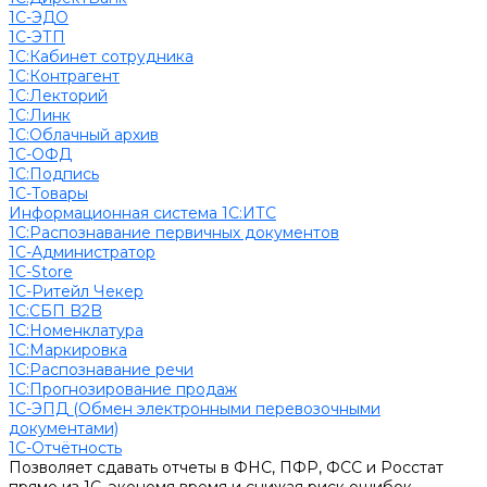
1С-ЭДО
1С-ЭТП
1С:Кабинет сотрудника
1С:Контрагент
1С:Лекторий
1С:Линк
1С:Облачный архив
1С-ОФД
1С:Подпись
1С-Товары
Информационная система 1С:ИТС
1С:Распознавание первичных документов
1С-Администратор
1С-Store
1С-Ритейл Чекер
1С:СБП B2B
1С:Номенклатура
1С:Маркировка
1С:Распознавание речи
1С:Прогнозирование продаж
1С-ЭПД (Обмен электронными перевозочными
документами)
1С-Отчётность
Позволяет сдавать отчеты в ФНС, ПФР, ФСС и Росстат