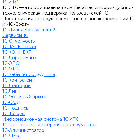
1С:ИТС
1С:ИТС — это официальная комплексная информационно-
технологическая поддержка пользователей 1С
Предприятия, которую совместно оказывают компании 1С
и «Ю-Софт».
1С Линия Консультаций
Сервисы 1С
1С-Отчётность
1СПАРК Риски
1С:КОННЕКТ
1С:ДиректБанк
1С-ЭДО
1С-ЭТП
1С:Кабинет сотрудника
1С:Контрагент
1С:Лекторий
1С:Линк
1С:Облачный архив
1С-ОФД
1С:Подпись
1С-Товары
Информационная система 1С:ИТС
1С:Распознавание первичных документов
1С-Администратор
1С-Store