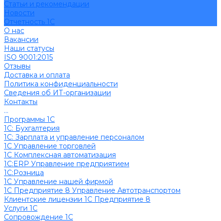
Cтатьи и рекомендации
Новости
Отчетность 1С
О нас
Вакансии
Наши статусы
ISO 9001:2015
Отзывы
Доставка и оплата
Политика конфиденциальности
Сведения об ИТ-организации
Контакты
...
Программы 1С
1C: Бухгалтерия
1С: Зарплата и управление персоналом
1С Управление торговлей
1С Комплексная автоматизация
1С:ERP Управление предприятием
1С:Розница
1С Управление нашей фирмой
1С Предприятие 8 Управление Автотранспортом
Клиентские лицензии 1С Предприятие 8
Услуги 1С
Сопровождение 1С