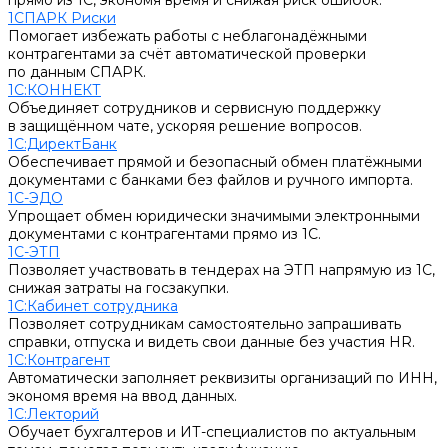
прямо из 1С, экономя время и снижая риск ошибок.
1СПАРК Риски
Помогает избежать работы с неблагонадёжными
контрагентами за счёт автоматической проверки
по данным СПАРК.
1С:КОННЕКТ
Объединяет сотрудников и сервисную поддержку
в защищённом чате, ускоряя решение вопросов.
1С:ДиректБанк
Обеспечивает прямой и безопасный обмен платёжными
документами с банками без файлов и ручного импорта.
1С-ЭДО
Упрощает обмен юридически значимыми электронными
документами с контрагентами прямо из 1С.
1С-ЭТП
Позволяет участвовать в тендерах на ЭТП напрямую из 1С,
снижая затраты на госзакупки.
1С:Кабинет сотрудника
Позволяет сотрудникам самостоятельно запрашивать
справки, отпуска и видеть свои данные без участия HR.
1С:Контрагент
Автоматически заполняет реквизиты организаций по ИНН,
экономя время на ввод данных.
1С:Лекторий
Обучает бухгалтеров и ИТ-специалистов по актуальным