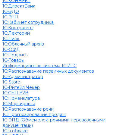
1С:КОННЕКТ
1С:ДиректБанк
1С-ЭДО
1С-ЭТП
1С:Кабинет сотрудника
1С:Контрагент
1С:Лекторий
1С:Линк
1С:Облачный архив
1С-ОФД
1С:Подпись
1С-Товары
Информационная система 1С:ИТС
1С:Распознавание первичных документов
1С-Администратор
1С-Store
1С-Ритейл Чекер
1С:СБП B2B
1С:Номенклатура
1С:Маркировка
1С:Распознавание речи
1С:Прогнозирование продаж
1С-ЭПД (Обмен электронными перевозочными
документами)
1С в облаке