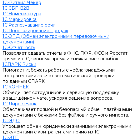
1С-Ритейл Чекер
1С:СБП B2B
1С:Номенклатура
1С:Маркировка
1С:Распознавание речи
1С:Прогнозирование продаж
1С-ЭПД (Обмен электронными перевозочными
документами)
1С-Отчётность
Позволяет сдавать отчеты в ФНС, ПФР, ФСС и Росстат
прямо из 1С, экономя время и снижая риск ошибок.
1СПАРК Риски
Помогает избежать работы с неблагонадёжными
контрагентами за счёт автоматической проверки
по данным СПАРК.
1С:КОННЕКТ
Объединяет сотрудников и сервисную поддержку
в защищённом чате, ускоряя решение вопросов.
1С:ДиректБанк
Обеспечивает прямой и безопасный обмен платёжными
документами с банками без файлов и ручного импорта.
1С-ЭДО
Упрощает обмен юридически значимыми электронными
документами с контрагентами прямо из 1С.
1С-ЭТП