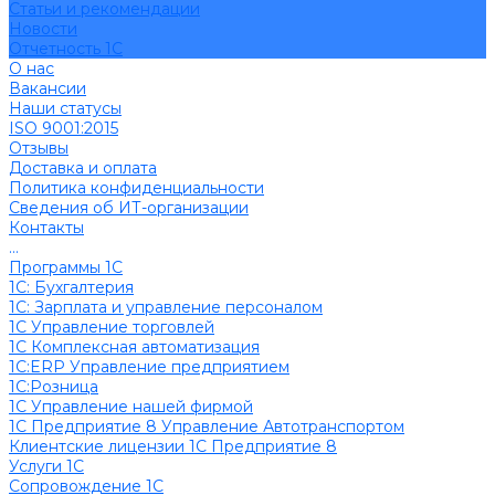
Cтатьи и рекомендации
Новости
Отчетность 1С
О нас
Вакансии
Наши статусы
ISO 9001:2015
Отзывы
Доставка и оплата
Политика конфиденциальности
Сведения об ИТ-организации
Контакты
...
Программы 1С
1C: Бухгалтерия
1С: Зарплата и управление персоналом
1С Управление торговлей
1С Комплексная автоматизация
1С:ERP Управление предприятием
1С:Розница
1С Управление нашей фирмой
1С Предприятие 8 Управление Автотранспортом
Клиентские лицензии 1С Предприятие 8
Услуги 1С
Сопровождение 1С