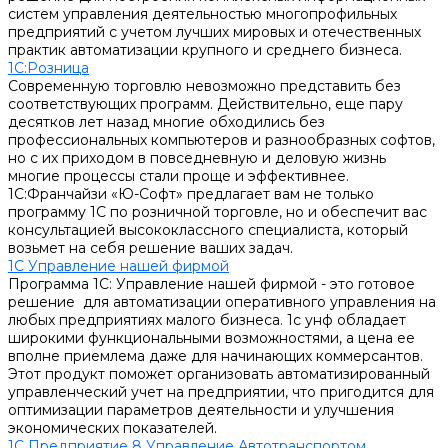
систем управления деятельностью многопрофильных
предприятий с учетом лучших мировых и отечественных
практик автоматизации крупного и среднего бизнеса.
1С:Розница
Современную торговлю невозможно представить без
соответствующих программ. Действительно, еще пару
десятков лет назад многие обходились без
профессиональных компьютеров и разнообразных софтов,
но с их приходом в повседневную и деловую жизнь
многие процессы стали проще и эффективнее.
1С:Франчайзи «Ю-Софт» предлагает вам не только
программу 1С по розничной торговле, но и обеспечит вас
консультацией высококлассного специалиста, который
возьмет на себя решение ваших задач.
1С Управление нашей фирмой
Программа 1С: Управление нашей фирмой - это готовое
решение для автоматизации оперативного управления на
любых предприятиях малого бизнеса. 1с унф обладает
широкими функциональными возможностями, а цена ее
вполне приемлема даже для начинающих коммерсантов.
Этот продукт поможет организовать автоматизированный
управленческий учет на предприятии, что пригодится для
оптимизации параметров деятельности и улучшения
экономических показателей.
1С Предприятие 8 Управление Автотранспортом