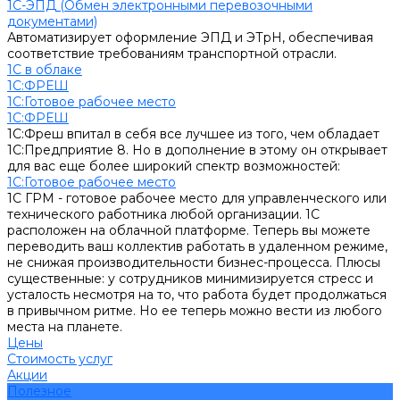
1С-ЭПД (Обмен электронными перевозочными
документами)
Автоматизирует оформление ЭПД и ЭТрН, обеспечивая
соответствие требованиям транспортной отрасли.
1С в облаке
1С:ФРЕШ
1C:Готовое рабочее место
1С:ФРЕШ
1С:Фреш впитал в себя все лучшее из того, чем обладает
1С:Предприятие 8. Но в дополнение в этому он открывает
для вас еще более широкий спектр возможностей:
1C:Готовое рабочее место
1С ГРМ - готовое рабочее место для управленческого или
технического работника любой организации. 1С
расположен на облачной платформе. Теперь вы можете
переводить ваш коллектив работать в удаленном режиме,
не снижая производительности бизнес-процесса. Плюсы
существенные: у сотрудников минимизируется стресс и
усталость несмотря на то, что работа будет продолжаться
в привычном ритме. Но ее теперь можно вести из любого
места на планете.
Цены
Стоимость услуг
Акции
Полезное