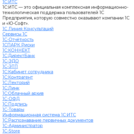
1С:ИТС
1С:ИТС — это официальная комплексная информационно-
технологическая поддержка пользователей 1С
Предприятия, которую совместно оказывают компании 1С
и «Ю-Софт».
1С Линия Консультаций
Сервисы 1С
1С-Отчётность
1СПАРК Риски
1С:КОННЕКТ
1С:ДиректБанк
1С-ЭДО
1С-ЭТП
1С:Кабинет сотрудника
1С:Контрагент
1С:Лекторий
1С:Линк
1С:Облачный архив
1С-ОФД
1С:Подпись
1С-Товары
Информационная система 1С:ИТС
1С:Распознавание первичных документов
1С-Администратор
1С-Store