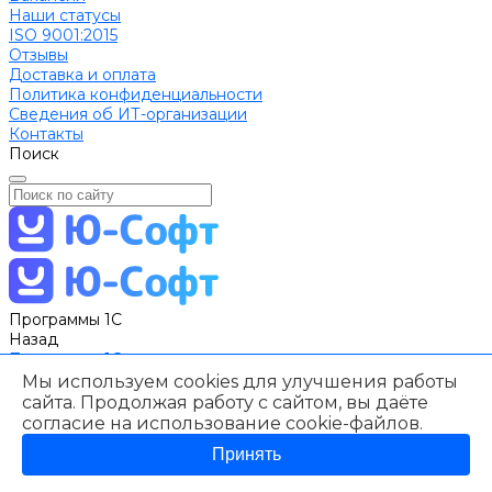
Наши статусы
ISO 9001:2015
Отзывы
Доставка и оплата
Политика конфиденциальности
Сведения об ИТ-организации
Контакты
Поиск
Программы 1С
Назад
Программы 1С
1C: Бухгалтерия
Мы используем cookies для улучшения работы
1С: Зарплата и управление персоналом
сайта. Продолжая работу с сайтом, вы даёте
1С Управление торговлей
согласие на использование
cookie-файлов
.
1С Комплексная автоматизация
Принять
1С:ERP Управление предприятием
1С:Розница