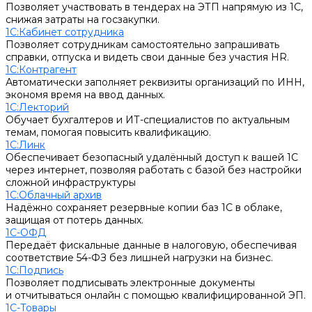
Позволяет участвовать в тендерах на ЭТП напрямую из 1С,
снижая затраты на госзакупки.
1С:Кабинет сотрудника
Позволяет сотрудникам самостоятельно запрашивать
справки, отпуска и видеть свои данные без участия HR.
1С:Контрагент
Автоматически заполняет реквизиты организаций по ИНН,
экономя время на ввод данных.
1С:Лекторий
Обучает бухгалтеров и ИТ-специалистов по актуальным
темам, помогая повысить квалификацию.
1С:Линк
Обеспечивает безопасный удалённый доступ к вашей 1С
через интернет, позволяя работать с базой без настройки
сложной инфраструктуры
1С:Облачный архив
Надёжно сохраняет резервные копии баз 1С в облаке,
защищая от потерь данных.
1С-ОФД
Передаёт фискальные данные в налоговую, обеспечивая
соответствие 54-ФЗ без лишней нагрузки на бизнес.
1С:Подпись
Позволяет подписывать электронные документы
и отчитываться онлайн с помощью квалифицированной ЭП.
1С-Товары