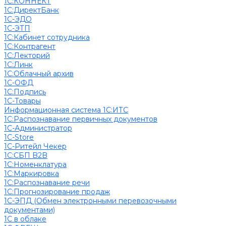
1С:КОННЕКТ
1С:ДиректБанк
1С-ЭДО
1С-ЭТП
1С:Кабинет сотрудника
1С:Контрагент
1С:Лекторий
1С:Линк
1С:Облачный архив
1С-ОФД
1С:Подпись
1С-Товары
Информационная система 1С:ИТС
1С:Распознавание первичных документов
1С-Администратор
1С-Store
1С-Ритейл Чекер
1С:СБП B2B
1С:Номенклатура
1С:Маркировка
1С:Распознавание речи
1С:Прогнозирование продаж
1С-ЭПД (Обмен электронными перевозочными
документами)
1С в облаке