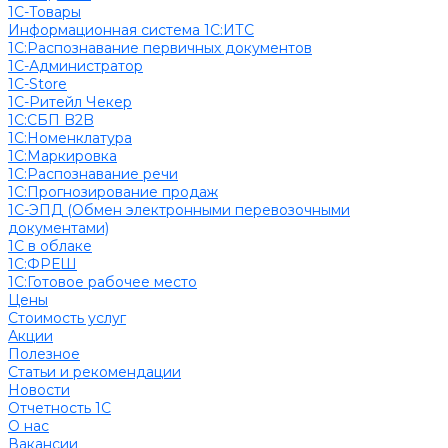
1С-Товары
Информационная система 1С:ИТС
1С:Распознавание первичных документов
1С-Администратор
1С-Store
1С-Ритейл Чекер
1С:СБП B2B
1С:Номенклатура
1С:Маркировка
1С:Распознавание речи
1С:Прогнозирование продаж
1С-ЭПД (Обмен электронными перевозочными
документами)
1С в облаке
1С:ФРЕШ
1C:Готовое рабочее место
Цены
Стоимость услуг
Акции
Полезное
Cтатьи и рекомендации
Новости
Отчетность 1С
О нас
Вакансии