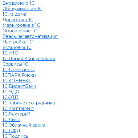
Внедрение 1С
Обслуживание 1С
1С из дома
Доработка 1С
Маркировка в 1С
Обновление 1С
Реальная автоматизация
Настройка 1С
Установка 1С
1С:ИТС
1С Линия Консультаций
Сервисы 1С
1С-Отчётность
1СПАРК Риски
1С:КОННЕКТ
1С:ДиректБанк
1С-ЭДО
1С-ЭТП
1С:Кабинет сотрудника
1С:Контрагент
1С:Лекторий
1С:Линк
1С:Облачный архив
1С-ОФД
1С:Подпись