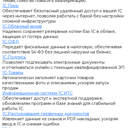
темам, помогая повысить квалификацию.
1С:Линк
Обеспечивает безопасный удалённый доступ к вашей 1С
через интернет, позволяя работать с базой без настройки
сложной инфраструктуры
1С:Облачный архив
Надёжно сохраняет резервные копии баз 1С в облаке,
защищая от потерь данных.
1С-ОФД
Передаёт фискальные данные в налоговую, обеспечивая
соответствие 54-ФЗ без лишней нагрузки на бизнес.
1С:Подпись
Позволяет подписывать электронные документы
и отчитываться онлайн с помощью квалифицированной ЭП.
1С-Товары
Автоматически заполняет карточки товаров
качественными фото и описаниями, ускоряя запуск
продаж.
Информационная система 1С:ИТС
Обеспечивает доступ к экспертной поддержке,
обновлениям программ и базе знаний для стабильной
работы 1С.
1С:Распознавание первичных документов
Извлекает данные из сканов и PDF-накладных, ускоряя
ввод в 1С и снижая ошибки.