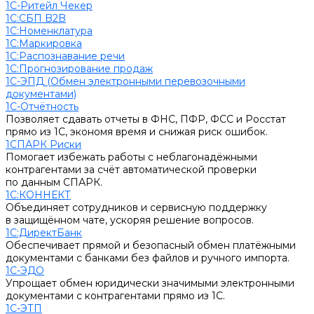
1С-Ритейл Чекер
1С:СБП B2B
1С:Номенклатура
1С:Маркировка
1С:Распознавание речи
1С:Прогнозирование продаж
1С-ЭПД (Обмен электронными перевозочными
документами)
1С-Отчётность
Позволяет сдавать отчеты в ФНС, ПФР, ФСС и Росстат
прямо из 1С, экономя время и снижая риск ошибок.
1СПАРК Риски
Помогает избежать работы с неблагонадёжными
контрагентами за счёт автоматической проверки
по данным СПАРК.
1С:КОННЕКТ
Объединяет сотрудников и сервисную поддержку
в защищённом чате, ускоряя решение вопросов.
1С:ДиректБанк
Обеспечивает прямой и безопасный обмен платёжными
документами с банками без файлов и ручного импорта.
1С-ЭДО
Упрощает обмен юридически значимыми электронными
документами с контрагентами прямо из 1С.
1С-ЭТП