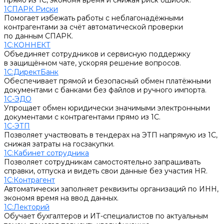
прямо из 1С, экономя время и снижая риск ошибок.
1СПАРК Риски
Помогает избежать работы с неблагонадёжными
контрагентами за счёт автоматической проверки
по данным СПАРК.
1С:КОННЕКТ
Объединяет сотрудников и сервисную поддержку
в защищённом чате, ускоряя решение вопросов.
1С:ДиректБанк
Обеспечивает прямой и безопасный обмен платёжными
документами с банками без файлов и ручного импорта.
1С-ЭДО
Упрощает обмен юридически значимыми электронными
документами с контрагентами прямо из 1С.
1С-ЭТП
Позволяет участвовать в тендерах на ЭТП напрямую из 1С,
снижая затраты на госзакупки.
1С:Кабинет сотрудника
Позволяет сотрудникам самостоятельно запрашивать
справки, отпуска и видеть свои данные без участия HR.
1С:Контрагент
Автоматически заполняет реквизиты организаций по ИНН,
экономя время на ввод данных.
1С:Лекторий
Обучает бухгалтеров и ИТ-специалистов по актуальным