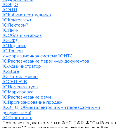
1С-ЭДО
1С-ЭТП
1С:Кабинет сотрудника
1С:Контрагент
1С:Лекторий
1С:Линк
1С:Облачный архив
1С-ОФД
1С:Подпись
1С-Товары
Информационная система 1С:ИТС
1С:Распознавание первичных документов
1С-Администратор
1С-Store
1С-Ритейл Чекер
1С:СБП B2B
1С:Номенклатура
1С:Маркировка
1С:Распознавание речи
1С:Прогнозирование продаж
1С-ЭПД (Обмен электронными перевозочными
документами)
1С-Отчётность
Позволяет сдавать отчеты в ФНС, ПФР, ФСС и Росстат