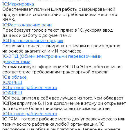
1С:Маркировка
Обеспечивает полный цикл работы с маркированной
продукцией в соответствии с требованиями Честного
ЗНАКа.
1С:Распознавание речи
Преобразует голос в текст прямо в 1С, ускоряя ввод
данных и работу с документами.
1С:Прогнозирование продаж
Позволяет точнее планировать закупки и производство
на основе аналитики и ИИ-прогнозов.
1С-ЭПД (Обмен электронными перевозочными
документами)
Автоматизирует оформление ЭПД и ЭТрН, обеспечивая
соответствие требованиям транспортной отрасли.
1С в облаке
1С:ФРЕШ
1C:Готовое рабочее место
1С:ФРЕШ
1С:Фреш впитал в себя все лучшее из того, чем обладает
1С:Предприятие 8. Но в дополнение в этому он открывает
для вас еще более широкий спектр возможностей:
1C:Готовое рабочее место
1С ГРМ - готовое рабочее место для управленческого или
технического работника любой организации. 1С
расположен на облачной платформе. Теперь вы можете