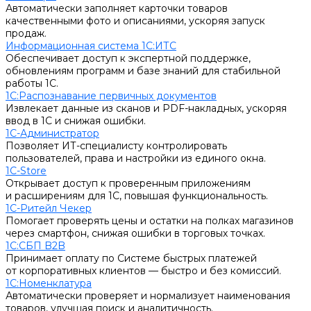
Автоматически заполняет карточки товаров
качественными фото и описаниями, ускоряя запуск
продаж.
Информационная система 1С:ИТС
Обеспечивает доступ к экспертной поддержке,
обновлениям программ и базе знаний для стабильной
работы 1С.
1С:Распознавание первичных документов
Извлекает данные из сканов и PDF-накладных, ускоряя
ввод в 1С и снижая ошибки.
1С-Администратор
Позволяет ИТ-специалисту контролировать
пользователей, права и настройки из единого окна.
1С-Store
Открывает доступ к проверенным приложениям
и расширениям для 1С, повышая функциональность.
1С-Ритейл Чекер
Помогает проверять цены и остатки на полках магазинов
через смартфон, снижая ошибки в торговых точках.
1С:СБП B2B
Принимает оплату по Системе быстрых платежей
от корпоративных клиентов — быстро и без комиссий.
1С:Номенклатура
Автоматически проверяет и нормализует наименования
товаров, улучшая поиск и аналитичность.