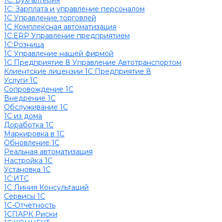
1C: Бухгалтерия
1С: Зарплата и управление персоналом
1С Управление торговлей
1С Комплексная автоматизация
1С:ERP Управление предприятием
1С:Розница
1С Управление нашей фирмой
1С Предприятие 8 Управление Автотранспортом
Клиентские лицензии 1С Предприятие 8
Услуги 1С
Сопровождение 1С
Внедрение 1С
Обслуживание 1С
1С из дома
Доработка 1С
Маркировка в 1С
Обновление 1С
Реальная автоматизация
Настройка 1С
Установка 1С
1С:ИТС
1С Линия Консультаций
Сервисы 1С
1С-Отчётность
1СПАРК Риски