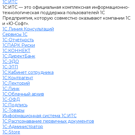
1С:ИТС
1С:ИТС — это официальная комплексная информационно-
технологическая поддержка пользователей 1С
Предприятия, которую совместно оказывают компании 1С
и «Ю-Софт».
1С Линия Консультаций
Сервисы 1С
1С-Отчётность
1СПАРК Риски
1С:КОННЕКТ
1С:ДиректБанк
1С-ЭДО
1С-ЭТП
1С:Кабинет сотрудника
1С:Контрагент
1С:Лекторий
1С:Линк
1С:Облачный архив
1С-ОФД
1С:Подпись
1С-Товары
Информационная система 1С:ИТС
1С:Распознавание первичных документов
1С-Администратор
1С-Store