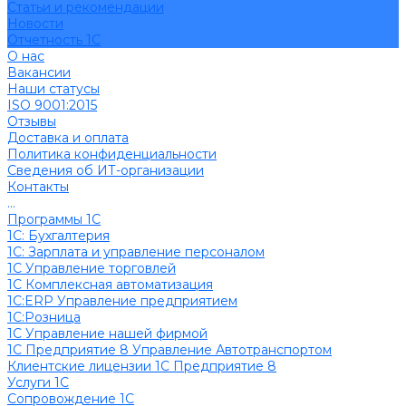
Cтатьи и рекомендации
Новости
Отчетность 1С
О нас
Вакансии
Наши статусы
ISO 9001:2015
Отзывы
Доставка и оплата
Политика конфиденциальности
Сведения об ИТ-организации
Контакты
...
Программы 1С
1C: Бухгалтерия
1С: Зарплата и управление персоналом
1С Управление торговлей
1С Комплексная автоматизация
1С:ERP Управление предприятием
1С:Розница
1С Управление нашей фирмой
1С Предприятие 8 Управление Автотранспортом
Клиентские лицензии 1С Предприятие 8
Услуги 1С
Сопровождение 1С