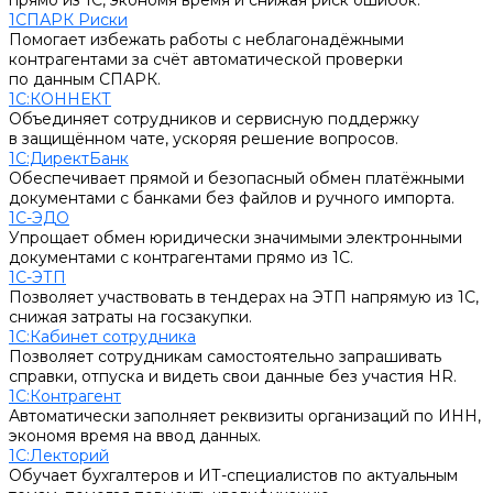
прямо из 1С, экономя время и снижая риск ошибок.
1СПАРК Риски
Помогает избежать работы с неблагонадёжными
контрагентами за счёт автоматической проверки
по данным СПАРК.
1С:КОННЕКТ
Объединяет сотрудников и сервисную поддержку
в защищённом чате, ускоряя решение вопросов.
1С:ДиректБанк
Обеспечивает прямой и безопасный обмен платёжными
документами с банками без файлов и ручного импорта.
1С-ЭДО
Упрощает обмен юридически значимыми электронными
документами с контрагентами прямо из 1С.
1С-ЭТП
Позволяет участвовать в тендерах на ЭТП напрямую из 1С,
снижая затраты на госзакупки.
1С:Кабинет сотрудника
Позволяет сотрудникам самостоятельно запрашивать
справки, отпуска и видеть свои данные без участия HR.
1С:Контрагент
Автоматически заполняет реквизиты организаций по ИНН,
экономя время на ввод данных.
1С:Лекторий
Обучает бухгалтеров и ИТ-специалистов по актуальным