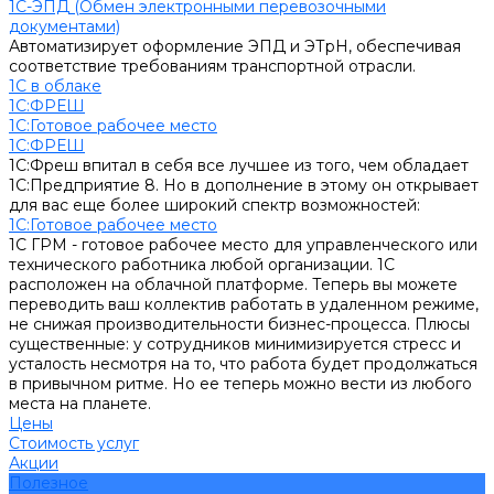
1С-ЭПД (Обмен электронными перевозочными
документами)
Автоматизирует оформление ЭПД и ЭТрН, обеспечивая
соответствие требованиям транспортной отрасли.
1С в облаке
1С:ФРЕШ
1C:Готовое рабочее место
1С:ФРЕШ
1С:Фреш впитал в себя все лучшее из того, чем обладает
1С:Предприятие 8. Но в дополнение в этому он открывает
для вас еще более широкий спектр возможностей:
1C:Готовое рабочее место
1С ГРМ - готовое рабочее место для управленческого или
технического работника любой организации. 1С
расположен на облачной платформе. Теперь вы можете
переводить ваш коллектив работать в удаленном режиме,
не снижая производительности бизнес-процесса. Плюсы
существенные: у сотрудников минимизируется стресс и
усталость несмотря на то, что работа будет продолжаться
в привычном ритме. Но ее теперь можно вести из любого
места на планете.
Цены
Стоимость услуг
Акции
Полезное