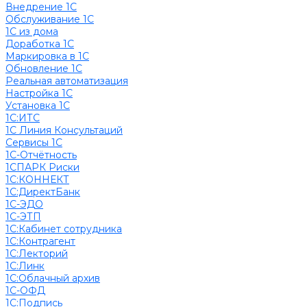
Внедрение 1С
Обслуживание 1С
1С из дома
Доработка 1С
Маркировка в 1С
Обновление 1С
Реальная автоматизация
Настройка 1С
Установка 1С
1С:ИТС
1С Линия Консультаций
Сервисы 1С
1С-Отчётность
1СПАРК Риски
1С:КОННЕКТ
1С:ДиректБанк
1С-ЭДО
1С-ЭТП
1С:Кабинет сотрудника
1С:Контрагент
1С:Лекторий
1С:Линк
1С:Облачный архив
1С-ОФД
1С:Подпись