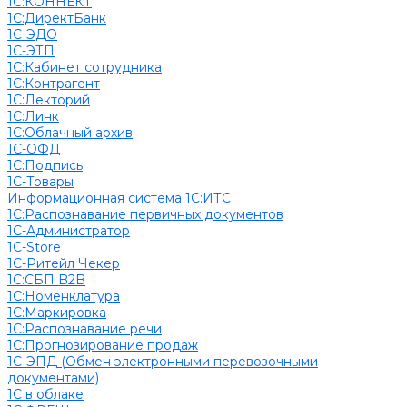
1С:КОННЕКТ
1С:ДиректБанк
1С-ЭДО
1С-ЭТП
1С:Кабинет сотрудника
1С:Контрагент
1С:Лекторий
1С:Линк
1С:Облачный архив
1С-ОФД
1С:Подпись
1С-Товары
Информационная система 1С:ИТС
1С:Распознавание первичных документов
1С-Администратор
1С-Store
1С-Ритейл Чекер
1С:СБП B2B
1С:Номенклатура
1С:Маркировка
1С:Распознавание речи
1С:Прогнозирование продаж
1С-ЭПД (Обмен электронными перевозочными
документами)
1С в облаке