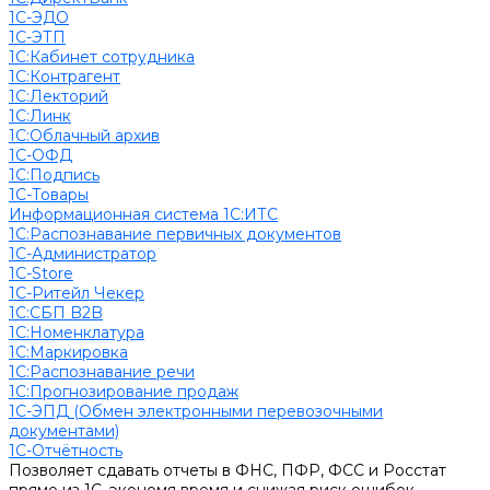
1С-ЭДО
1С-ЭТП
1С:Кабинет сотрудника
1С:Контрагент
1С:Лекторий
1С:Линк
1С:Облачный архив
1С-ОФД
1С:Подпись
1С-Товары
Информационная система 1С:ИТС
1С:Распознавание первичных документов
1С-Администратор
1С-Store
1С-Ритейл Чекер
1С:СБП B2B
1С:Номенклатура
1С:Маркировка
1С:Распознавание речи
1С:Прогнозирование продаж
1С-ЭПД (Обмен электронными перевозочными
документами)
1С-Отчётность
Позволяет сдавать отчеты в ФНС, ПФР, ФСС и Росстат