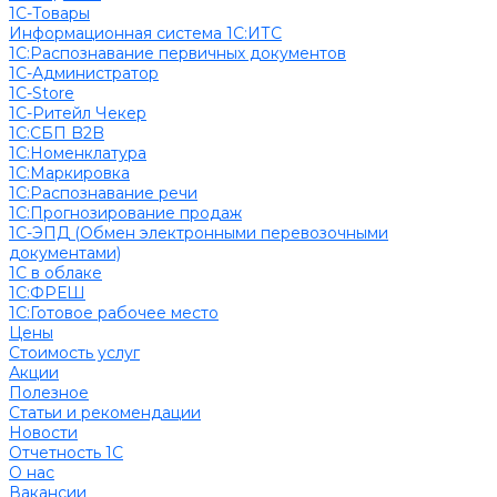
1С-Товары
Информационная система 1С:ИТС
1С:Распознавание первичных документов
1С-Администратор
1С-Store
1С-Ритейл Чекер
1С:СБП B2B
1С:Номенклатура
1С:Маркировка
1С:Распознавание речи
1С:Прогнозирование продаж
1С-ЭПД (Обмен электронными перевозочными
документами)
1С в облаке
1С:ФРЕШ
1C:Готовое рабочее место
Цены
Стоимость услуг
Акции
Полезное
Cтатьи и рекомендации
Новости
Отчетность 1С
О нас
Вакансии