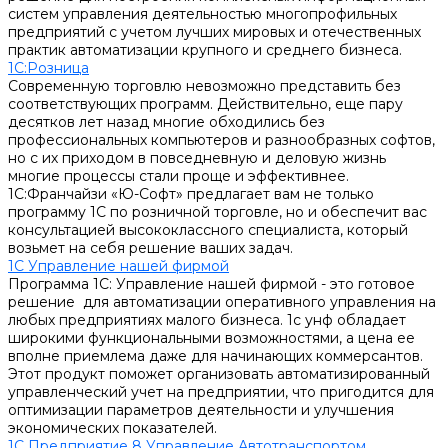
систем управления деятельностью многопрофильных
предприятий с учетом лучших мировых и отечественных
практик автоматизации крупного и среднего бизнеса.
1С:Розница
Современную торговлю невозможно представить без
соответствующих программ. Действительно, еще пару
десятков лет назад многие обходились без
профессиональных компьютеров и разнообразных софтов,
но с их приходом в повседневную и деловую жизнь
многие процессы стали проще и эффективнее.
1С:Франчайзи «Ю-Софт» предлагает вам не только
программу 1С по розничной торговле, но и обеспечит вас
консультацией высококлассного специалиста, который
возьмет на себя решение ваших задач.
1С Управление нашей фирмой
Программа 1С: Управление нашей фирмой - это готовое
решение для автоматизации оперативного управления на
любых предприятиях малого бизнеса. 1с унф обладает
широкими функциональными возможностями, а цена ее
вполне приемлема даже для начинающих коммерсантов.
Этот продукт поможет организовать автоматизированный
управленческий учет на предприятии, что пригодится для
оптимизации параметров деятельности и улучшения
экономических показателей.
1С Предприятие 8 Управление Автотранспортом