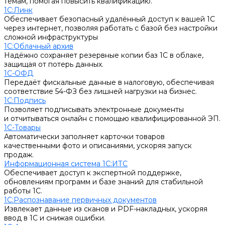
темам, помогая повысить квалификацию.
1С:Линк
Обеспечивает безопасный удалённый доступ к вашей 1С
через интернет, позволяя работать с базой без настройки
сложной инфраструктуры
1С:Облачный архив
Надёжно сохраняет резервные копии баз 1С в облаке,
защищая от потерь данных.
1С-ОФД
Передаёт фискальные данные в налоговую, обеспечивая
соответствие 54-ФЗ без лишней нагрузки на бизнес.
1С:Подпись
Позволяет подписывать электронные документы
и отчитываться онлайн с помощью квалифицированной ЭП.
1С-Товары
Автоматически заполняет карточки товаров
качественными фото и описаниями, ускоряя запуск
продаж.
Информационная система 1С:ИТС
Обеспечивает доступ к экспертной поддержке,
обновлениям программ и базе знаний для стабильной
работы 1С.
1С:Распознавание первичных документов
Извлекает данные из сканов и PDF-накладных, ускоряя
ввод в 1С и снижая ошибки.