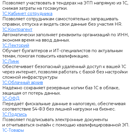
Позволяет участвовать в тендерах на ЭТП напрямую из 1С,
снижая затраты на госзакупки.
1С:Кабинет сотрудника
Позволяет сотрудникам самостоятельно запрашивать
справки, отпуска и видеть свои данные без участия HR.
1С:Контрагент
Автоматически заполняет реквизиты организаций по ИНН,
экономя время на ввод данных.
1С:Лекторий
Обучает бухгалтеров и ИТ-специалистов по актуальным
темам, помогая повысить квалификацию.
1С:Линк
Обеспечивает безопасный удалённый доступ к вашей 1С
через интернет, позволяя работать с базой без настройки
сложной инфраструктуры
1С:Облачный архив
Надёжно сохраняет резервные копии баз 1С в облаке,
защищая от потерь данных.
1С-ОФД
Передаёт фискальные данные в налоговую, обеспечивая
соответствие 54-ФЗ без лишней нагрузки на бизнес.
1С:Подпись
Позволяет подписывать электронные документы
и отчитываться онлайн с помощью квалифицированной ЭП.
1С-Товары