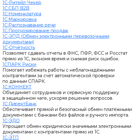
1С-Ритейл Чекер
1С:СБП B2B
1С:Номенклатура
1С:Маркировка
1С:Распознавание речи
1С:Прогнозирование продаж
1С-ЭПД (Обмен электронными перевозочными
документами)
1С-Отчётность
Позволяет сдавать отчеты в ФНС, ПФР, ФСС и Росстат
прямо из 1С, экономя время и снижая риск ошибок.
1СПАРК Риски
Помогает избежать работы с неблагонадёжными
контрагентами за счёт автоматической проверки
по данным СПАРК.
1С:КОННЕКТ
Объединяет сотрудников и сервисную поддержку
в защищённом чате, ускоряя решение вопросов.
1С:ДиректБанк
Обеспечивает прямой и безопасный обмен платёжными
документами с банками без файлов и ручного импорта.
1С-ЭДО
Упрощает обмен юридически значимыми электронными
документами с контрагентами прямо из 1С.
1С-ЭТП