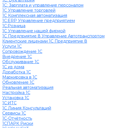
1C: Бухгалтерия
1С: Зарплата и управление персоналом
1С Управление торговлей
1С Комплексная автоматизация
1С:ERP Управление предприятием
1С:Розница
1С Управление нашей фирмой
1С Предприятие 8 Управление Автотранспортом
Клиентские лицензии 1С Предприятие 8
Услуги 1С
Сопровождение 1С
Внедрение 1С
Обслуживание 1С
1С из дома
Доработка 1С
Маркировка в 1С
Обновление 1С
Реальная автоматизация
Настройка 1С
Установка 1С
1С:ИТС
1С Линия Консультаций
Сервисы 1С
1С-Отчётность
1СПАРК Риски