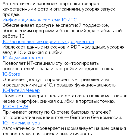
Автоматически заполняет карточки товаров
качественными фото и описаниями, ускоряя запуск
продаж.
Информационная система 1С:ИТС
Обеспечивает доступ к экспертной поддержке,
обновлениям программ и базе знаний для стабильной
работы 1С.
1С:Распознавание первичных документов
Извлекает данные из сканов и PDF-накладных, ускоряя
ввод в 1С и снижая ошибки.
1С-Администратор
Позволяет ИТ-специалисту контролировать
пользователей, права и настройки из единого окна.
1С-Store
Открывает доступ к проверенным приложениям
и расширениям для 1С, повышая функциональность.
1С-Ритейл Чекер
Помогает проверять цены и остатки на полках магазинов
через смартфон, снижая ошибки в торговых точках.
1С:СБП B2B
Принимает оплату по Системе быстрых платежей
от корпоративных клиентов — быстро и без комиссий.
1С:Номенклатура
Автоматически проверяет и нормализует наименования
товаров, улучшая поиск и аналитичность.