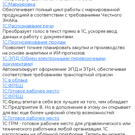
1С:Маркировка
Обеспечивает полный цикл работы с маркированной
продукцией в соответствии с требованиями Честного
ЗНАКа.
1С:Распознавание речи
Преобразует голос в текст прямо в 1С, ускоряя ввод
данных и работу с документами.
1С:Прогнозирование продаж
Позволяет точнее планировать закупки и производство
на основе аналитики и ИИ-прогнозов.
1С-ЭПД (Обмен электронными перевозочными
документами)
Автоматизирует оформление ЭПД и ЭТрН, обеспечивая
соответствие требованиям транспортной отрасли.
1С в облаке
1С:ФРЕШ
1C:Готовое рабочее место
1С:ФРЕШ
1С:Фреш впитал в себя все лучшее из того, чем обладает
1С:Предприятие 8. Но в дополнение в этому он открывает
для вас еще более широкий спектр возможностей:
1C:Готовое рабочее место
1С ГРМ - готовое рабочее место для управленческого или
технического работника любой организации. 1С
расположен на облачной платформе. Теперь вы можете