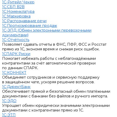
1С-Ритейл Чекер
1С:СБП B2B
1С:Номенклатура
1С:Маркировка
1С:Распознавание речи
1С:Прогнозирование продаж
1С-ЭПД (Обмен электронными перевозочными
документами)
1С-Отчётность
Позволяет сдавать отчеты в ФНС, ПФР, ФСС и Росстат
прямо из 1С, экономя время и снижая риск ошибок.
1СПАРК Риски
Помогает избежать работы с неблагонадёжными
контрагентами за счёт автоматической проверки
по данным СПАРК.
1С:КОННЕКТ
Объединяет сотрудников и сервисную поддержку
в защищённом чате, ускоряя решение вопросов.
1С:ДиректБанк
Обеспечивает прямой и безопасный обмен платёжными
документами с банками без файлов и ручного импорта.
1С-ЭДО
Упрощает обмен юридически значимыми электронными
документами с контрагентами прямо из 1С.
1С-ЭТП