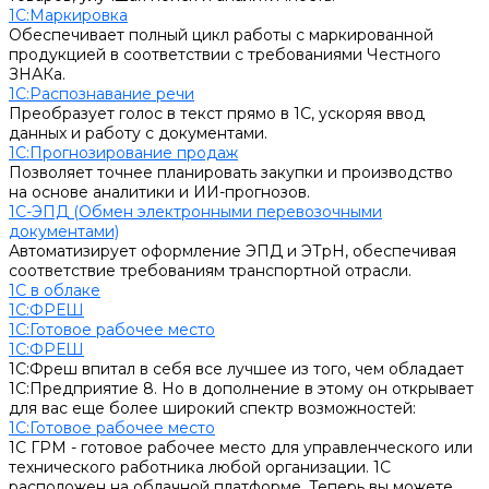
1С:Маркировка
Обеспечивает полный цикл работы с маркированной
продукцией в соответствии с требованиями Честного
ЗНАКа.
1С:Распознавание речи
Преобразует голос в текст прямо в 1С, ускоряя ввод
данных и работу с документами.
1С:Прогнозирование продаж
Позволяет точнее планировать закупки и производство
на основе аналитики и ИИ-прогнозов.
1С-ЭПД (Обмен электронными перевозочными
документами)
Автоматизирует оформление ЭПД и ЭТрН, обеспечивая
соответствие требованиям транспортной отрасли.
1С в облаке
1С:ФРЕШ
1C:Готовое рабочее место
1С:ФРЕШ
1С:Фреш впитал в себя все лучшее из того, чем обладает
1С:Предприятие 8. Но в дополнение в этому он открывает
для вас еще более широкий спектр возможностей:
1C:Готовое рабочее место
1С ГРМ - готовое рабочее место для управленческого или
технического работника любой организации. 1С
расположен на облачной платформе. Теперь вы можете