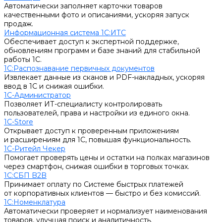
Автоматически заполняет карточки товаров
качественными фото и описаниями, ускоряя запуск
продаж.
Информационная система 1С:ИТС
Обеспечивает доступ к экспертной поддержке,
обновлениям программ и базе знаний для стабильной
работы 1С.
1С:Распознавание первичных документов
Извлекает данные из сканов и PDF-накладных, ускоряя
ввод в 1С и снижая ошибки.
1С-Администратор
Позволяет ИТ-специалисту контролировать
пользователей, права и настройки из единого окна.
1С-Store
Открывает доступ к проверенным приложениям
и расширениям для 1С, повышая функциональность.
1С-Ритейл Чекер
Помогает проверять цены и остатки на полках магазинов
через смартфон, снижая ошибки в торговых точках.
1С:СБП B2B
Принимает оплату по Системе быстрых платежей
от корпоративных клиентов — быстро и без комиссий.
1С:Номенклатура
Автоматически проверяет и нормализует наименования
товаров, улучшая поиск и аналитичность.