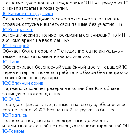
Позволяет участвовать в тендерах на ЭТП напрямую из 1С,
снижая затраты на госзакупки.
1С:Кабинет сотрудника
Позволяет сотрудникам самостоятельно запрашивать
справки, отпуска и видеть свои данные без участия HR.
1С:Контрагент
Автоматически заполняет реквизиты организаций по ИНН,
экономя время на ввод данных.
1С:Лекторий
Обучает бухгалтеров и ИТ-специалистов по актуальным
темам, помогая повысить квалификацию.
1С:Линк
Обеспечивает безопасный удалённый доступ к вашей 1С
через интернет, позволяя работать с базой без настройки
сложной инфраструктуры
1С:Облачный архив
Надёжно сохраняет резервные копии баз 1С в облаке,
защищая от потерь данных.
1С-ОФД
Передаёт фискальные данные в налоговую, обеспечивая
соответствие 54-ФЗ без лишней нагрузки на бизнес.
1С:Подпись
Позволяет подписывать электронные документы
и отчитываться онлайн с помощью квалифицированной ЭП.
1С-Товары