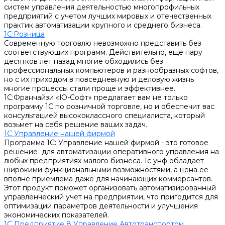
систем управления деятельностью многопрофильных
предприятий с учетом лучших мировых и отечественных
практик автоматизации крупного и среднего бизнеса.
1С:Розница
Современную торговлю невозможно представить без
соответствующих программ. Действительно, еще пару
десятков лет назад многие обходились без
профессиональных компьютеров и разнообразных софтов,
но с их приходом в повседневную и деловую жизнь
многие процессы стали проще и эффективнее.
1С:Франчайзи «Ю-Софт» предлагает вам не только
программу 1С по розничной торговле, но и обеспечит вас
консультацией высококлассного специалиста, который
возьмет на себя решение ваших задач.
1С Управление нашей фирмой
Программа 1С: Управление нашей фирмой - это готовое
решение для автоматизации оперативного управления на
любых предприятиях малого бизнеса. 1с унф обладает
широкими функциональными возможностями, а цена ее
вполне приемлема даже для начинающих коммерсантов.
Этот продукт поможет организовать автоматизированный
управленческий учет на предприятии, что пригодится для
оптимизации параметров деятельности и улучшения
экономических показателей.
1С Предприятие 8 Управление Автотранспортом