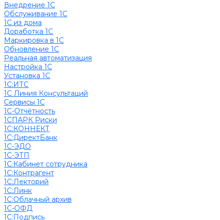
Внедрение 1С
Обслуживание 1С
1С из дома
Доработка 1С
Маркировка в 1С
Обновление 1С
Реальная автоматизация
Настройка 1С
Установка 1С
1С:ИТС
1С Линия Консультаций
Сервисы 1С
1С-Отчётность
1СПАРК Риски
1С:КОННЕКТ
1С:ДиректБанк
1С-ЭДО
1С-ЭТП
1С:Кабинет сотрудника
1С:Контрагент
1С:Лекторий
1С:Линк
1С:Облачный архив
1С-ОФД
1С:Подпись