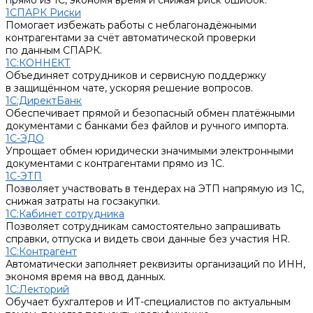
прямо из 1С, экономя время и снижая риск ошибок.
1СПАРК Риски
Помогает избежать работы с неблагонадёжными
контрагентами за счёт автоматической проверки
по данным СПАРК.
1С:КОННЕКТ
Объединяет сотрудников и сервисную поддержку
в защищённом чате, ускоряя решение вопросов.
1С:ДиректБанк
Обеспечивает прямой и безопасный обмен платёжными
документами с банками без файлов и ручного импорта.
1С-ЭДО
Упрощает обмен юридически значимыми электронными
документами с контрагентами прямо из 1С.
1С-ЭТП
Позволяет участвовать в тендерах на ЭТП напрямую из 1С,
снижая затраты на госзакупки.
1С:Кабинет сотрудника
Позволяет сотрудникам самостоятельно запрашивать
справки, отпуска и видеть свои данные без участия HR.
1С:Контрагент
Автоматически заполняет реквизиты организаций по ИНН,
экономя время на ввод данных.
1С:Лекторий
Обучает бухгалтеров и ИТ-специалистов по актуальным