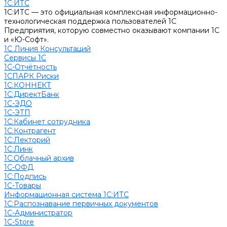
1С:ИТС
1С:ИТС — это официальная комплексная информационно-
технологическая поддержка пользователей 1С
Предприятия, которую совместно оказывают компании 1С
и «Ю-Софт».
1С Линия Консультаций
Сервисы 1С
1С-Отчётность
1СПАРК Риски
1С:КОННЕКТ
1С:ДиректБанк
1С-ЭДО
1С-ЭТП
1С:Кабинет сотрудника
1С:Контрагент
1С:Лекторий
1С:Линк
1С:Облачный архив
1С-ОФД
1С:Подпись
1С-Товары
Информационная система 1С:ИТС
1С:Распознавание первичных документов
1С-Администратор
1С-Store