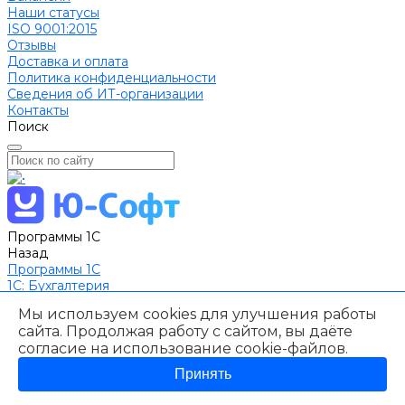
Наши статусы
ISO 9001:2015
Отзывы
Доставка и оплата
Политика конфиденциальности
Сведения об ИТ-организации
Контакты
Поиск
Программы 1С
Назад
Программы 1С
1C: Бухгалтерия
1С: Зарплата и управление персоналом
Мы используем cookies для улучшения работы
1С Управление торговлей
сайта. Продолжая работу с сайтом, вы даёте
1С Комплексная автоматизация
согласие на использование
cookie-файлов
.
1С:ERP Управление предприятием
1С:Розница
Принять
1С Управление нашей фирмой
1С Предприятие 8 Управление Автотранспортом