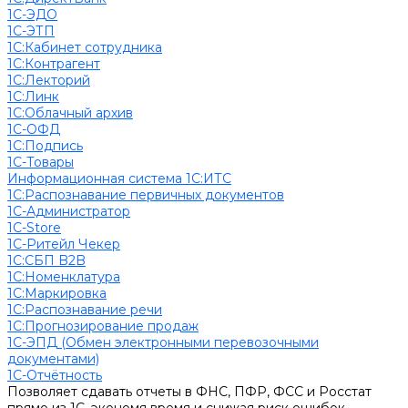
1С-ЭДО
1С-ЭТП
1С:Кабинет сотрудника
1С:Контрагент
1С:Лекторий
1С:Линк
1С:Облачный архив
1С-ОФД
1С:Подпись
1С-Товары
Информационная система 1С:ИТС
1С:Распознавание первичных документов
1С-Администратор
1С-Store
1С-Ритейл Чекер
1С:СБП B2B
1С:Номенклатура
1С:Маркировка
1С:Распознавание речи
1С:Прогнозирование продаж
1С-ЭПД (Обмен электронными перевозочными
документами)
1С-Отчётность
Позволяет сдавать отчеты в ФНС, ПФР, ФСС и Росстат