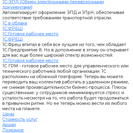
1С-ЭПД (Обмен электронными перевозочными
документами)
Автоматизирует оформление ЭПД и ЭТрН, обеспечивая
соответствие требованиям транспортной отрасли.
1С в облаке
1С:ФРЕШ
1C:Готовое рабочее место
1С:ФРЕШ
1С:Фреш впитал в себя все лучшее из того, чем обладает
1С:Предприятие 8. Но в дополнение в этому он открывает
для вас еще более широкий спектр возможностей:
1C:Готовое рабочее место
1С ГРМ - готовое рабочее место для управленческого или
технического работника любой организации. 1С
расположен на облачной платформе. Теперь вы можете
переводить ваш коллектив работать в удаленном режиме,
не снижая производительности бизнес-процесса. Плюсы
существенные: у сотрудников минимизируется стресс и
усталость несмотря на то, что работа будет продолжаться
в привычном ритме. Но ее теперь можно вести из любого
места на планете.
Цены
Стоимость услуг
Акции
Полезное