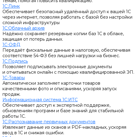
темам, помогая повысить квалификацию.
1С:Линк
Обеспечивает безопасный удалённый доступ к вашей 1С
через интернет, позволяя работать с базой без настройки
сложной инфраструктуры
1С:Облачный архив
Надёжно сохраняет резервные копии баз 1С в облаке,
защищая от потерь данных.
1С-ОФД
Передаёт фискальные данные в налоговую, обеспечивая
соответствие 54-ФЗ без лишней нагрузки на бизнес.
1С:Подпись
Позволяет подписывать электронные документы
и отчитываться онлайн с помощью квалифицированной ЭП.
1С-Товары
Автоматически заполняет карточки товаров
качественными фото и описаниями, ускоряя запуск
продаж.
Информационная система 1С:ИТС
Обеспечивает доступ к экспертной поддержке,
обновлениям программ и базе знаний для стабильной
работы 1С.
1С:Распознавание первичных документов
Извлекает данные из сканов и PDF-накладных, ускоряя
ввод в 1С и снижая ошибки.