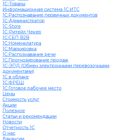
1С-Товары
Информационная система 1С:ИТС
1С:Распознавание первичных документов
1С-Администратор
1С-Store
1С-Ритейл Чекер
1С:СБП B2B
1С:Номенклатура
1С:Маркировка
1С:Распознавание речи
1С:Прогнозирование продаж
1С-ЭПД (Обмен электронными перевозочными
документами)
1С в облаке
1С:ФРЕШ
1C:Готовое рабочее место
Цены
Стоимость услуг
Акции
Полезное
Cтатьи и рекомендации
Новости
Отчетность 1С
О нас
Вакансии