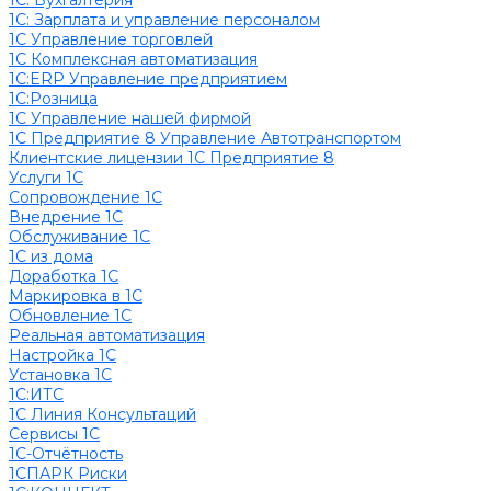
1C: Бухгалтерия
1С: Зарплата и управление персоналом
1С Управление торговлей
1С Комплексная автоматизация
1С:ERP Управление предприятием
1С:Розница
1С Управление нашей фирмой
1С Предприятие 8 Управление Автотранспортом
Клиентские лицензии 1С Предприятие 8
Услуги 1С
Сопровождение 1С
Внедрение 1С
Обслуживание 1С
1С из дома
Доработка 1С
Маркировка в 1С
Обновление 1С
Реальная автоматизация
Настройка 1С
Установка 1С
1С:ИТС
1С Линия Консультаций
Сервисы 1С
1С-Отчётность
1СПАРК Риски