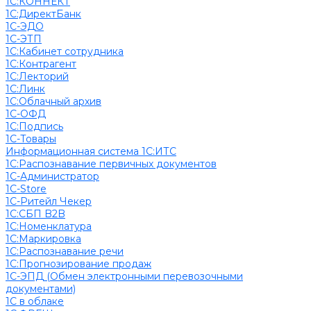
1С:КОННЕКТ
1С:ДиректБанк
1С-ЭДО
1С-ЭТП
1С:Кабинет сотрудника
1С:Контрагент
1С:Лекторий
1С:Линк
1С:Облачный архив
1С-ОФД
1С:Подпись
1С-Товары
Информационная система 1С:ИТС
1С:Распознавание первичных документов
1С-Администратор
1С-Store
1С-Ритейл Чекер
1С:СБП B2B
1С:Номенклатура
1С:Маркировка
1С:Распознавание речи
1С:Прогнозирование продаж
1С-ЭПД (Обмен электронными перевозочными
документами)
1С в облаке