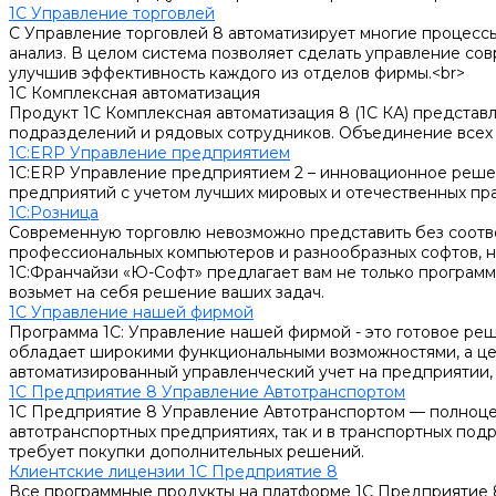
1С Управление торговлей
С Управление торговлей 8 автоматизирует многие процесс
анализ. В целом система позволяет сделать управление со
улучшив эффективность каждого из отделов фирмы.<br>
1С Комплексная автоматизация
Продукт 1С Комплексная автоматизация 8 (1С КА) предста
подразделений и рядовых сотрудников. Объединение всех 
1С:ERP Управление предприятием
1С:ERP Управление предприятием 2 – инновационное реше
предприятий с учетом лучших мировых и отечественных пра
1С:Розница
Современную торговлю невозможно представить без соотве
профессиональных компьютеров и разнообразных софтов, н
1С:Франчайзи «Ю-Софт» предлагает вам не только программу
возьмет на себя решение ваших задач.
1С Управление нашей фирмой
Программа 1С: Управление нашей фирмой - это готовое реш
обладает широкими функциональными возможностями, а це
автоматизированный управленческий учет на предприятии,
1С Предприятие 8 Управление Автотранспортом
1С Предприятие 8 Управление Автотранспортом — полноцен
автотранспортных предприятиях, так и в транспортных под
требует покупки дополнительных решений.
Клиентские лицензии 1С Предприятие 8
Все программные продукты на платформе 1С Предприятие 8 р