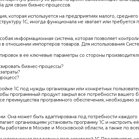
а для своих бизнес-процессов.
я, которая используется на предприятиях малого, среднего 
руктуру 1С, иногда функционала не хватает или требуется п
собая информационная система, которая позволяет контроли
и в отношении импортеров товаров. Для использования Сист
ровок в ее ключевые параметры со стороны производителя, 
изировать бизнес-процессы?
 затраты?
процесс?
ойке 1С под нужды организации или конкретных пользовател
тобы программный продукт закрыл все потребности вашего б
 все преимущества программного обеспечения, необходимо з
и. Она может быть адаптирована под потребности каждого 
агает организациям установить программу 1С и настроить её
ы работаем в Москве и Московской области, а также по все