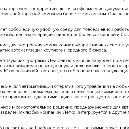
ы на торговом предприятии, включая оформление документац
временной торговой компании более эффективным. Она позво
вляет собой единую удобную среду для повседневной работы
хозяйственных операций приводит к более слаженной и быс
ние для построения комплексных информационных систем у
ктик автоматизации крупного и среднего бизнеса.
тствующих программ. Действительно, еще пару десятков лет
о с их приходом в повседневную и деловую жизнь многие пр
 1С по розничной торговле, но и обеспечит вас консультаци
ение для автоматизации оперативного управления на любых 
на ее вполне приемлема даже для начинающих коммерсантов
 что пригодится для оптимизации параметров деятельности 
ное и самостоятельное решение, предназначенное для авто
разделениях любых компаний. Легко интегрируется в другие
ассчитаны на 1 рабочее место, т.е. в программе может работ