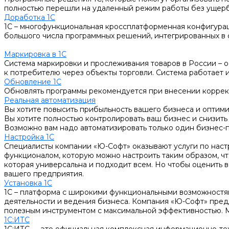
полностью перешли на удаленный режим работы без ущерб
Доработка 1С
1С – многофункциональная кроссплатформенная конфигураци
большого числа программных решений, интегрированных в ст
Маркировка в 1С
Система маркировки и прослеживания товаров в России – о
к потребителю через объекты торговли. Система работает 
Обновление 1С
Обновлять программы рекомендуется при внесении корректи
Реальная автоматизация
Вы хотите повысить прибыльность вашего бизнеса и оптим
Вы хотите полностью контролировать ваш бизнес и снизить
Возможно вам надо автоматизировать только один бизнес-
Настройка 1С
Специалисты компании «Ю-Софт» оказывают услуги по настр
функционалом, которую можно настроить таким образом, ч
которая универсальна и подходит всем. Но чтобы оценить
вашего предприятия.
Установка 1С
1С – платформа с широкими функциональными возможностям
деятельности и ведения бизнеса. Компания «Ю-Софт» предл
полезным инструментом с максимальной эффективностью. М
1С:ИТС