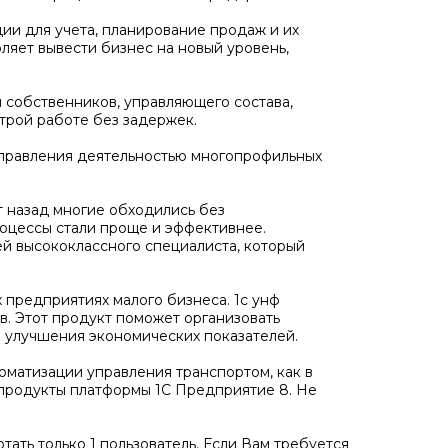
ии для учета, планирование продаж и их
ляет вывести бизнес на новый уровень,
 собственников, управляющего состава,
трой работе без задержек.
правления деятельностью многопрофильных
 назад многие обходились без
оцессы стали проще и эффективнее.
ей высококлассного специалиста, который
предприятиях малого бизнеса. 1с унф
. Этот продукт поможет организовать
и улучшения экономических показателей.
матизации управления транспортом, как в
 продукты платформы 1С Предприятие 8. Не
ать только 1 пользователь. Если Вам требуется