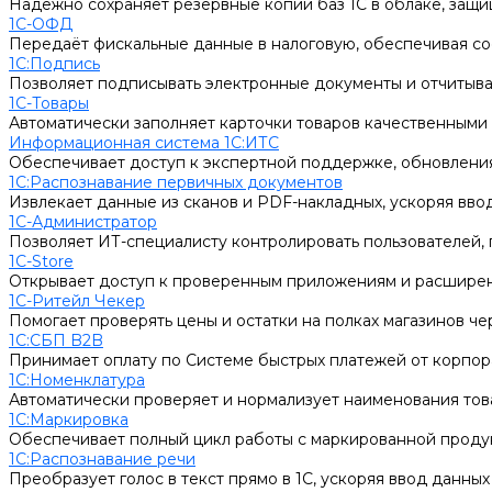
Надёжно сохраняет резервные копии баз 1С в облаке, защи
1С-ОФД
Передаёт фискальные данные в налоговую, обеспечивая соо
1С:Подпись
Позволяет подписывать электронные документы и отчитыв
1С-Товары
Автоматически заполняет карточки товаров качественными 
Информационная система 1С:ИТС
Обеспечивает доступ к экспертной поддержке, обновления
1С:Распознавание первичных документов
Извлекает данные из сканов и PDF-накладных, ускоряя ввод
1С-Администратор
Позволяет ИТ-специалисту контролировать пользователей, п
1С-Store
Открывает доступ к проверенным приложениям и расширен
1С-Ритейл Чекер
Помогает проверять цены и остатки на полках магазинов че
1С:СБП B2B
Принимает оплату по Системе быстрых платежей от корпор
1С:Номенклатура
Автоматически проверяет и нормализует наименования това
1С:Маркировка
Обеспечивает полный цикл работы с маркированной продук
1С:Распознавание речи
Преобразует голос в текст прямо в 1С, ускоряя ввод данных