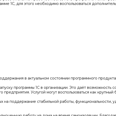
амме 1С, для этого необходимо воспользоваться дополнител
ддержания в актуальном состоянии программного продукта 
пуску программы 1С в организации. Это даёт возможность со
предприятия. Услугой могут воспользоваться как крупный б
ых на поддержание стабильной работы, функциональности, у
олноценную работу из дома на время самоизоляции. Благода