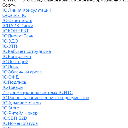
1С:ИТС — это официальная комплексная информационно-тех
Софт».
1С Линия Консультаций
Сервисы 1С
1С-Отчётность
1СПАРК Риски
1С:КОННЕКТ
1С:ДиректБанк
1С-ЭДО
1С-ЭТП
1С:Кабинет сотрудника
1С:Контрагент
1С:Лекторий
1С:Линк
1С:Облачный архив
1С-ОФД
1С:Подпись
1С-Товары
Информационная система 1С:ИТС
1С:Распознавание первичных документов
1С-Администратор
1С-Store
1С-Ритейл Чекер
1С:СБП B2B
1С:Номенклатура