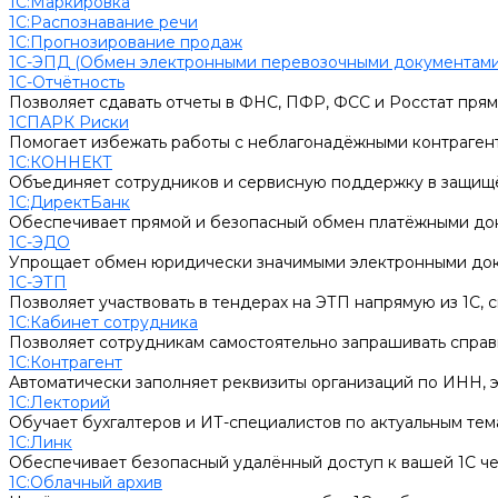
1С:Маркировка
1С:Распознавание речи
1С:Прогнозирование продаж
1С-ЭПД (Обмен электронными перевозочными документами
1С-Отчётность
Позволяет сдавать отчеты в ФНС, ПФР, ФСС и Росстат прям
1СПАРК Риски
Помогает избежать работы с неблагонадёжными контрагент
1С:КОННЕКТ
Объединяет сотрудников и сервисную поддержку в защищё
1С:ДиректБанк
Обеспечивает прямой и безопасный обмен платёжными док
1С-ЭДО
Упрощает обмен юридически значимыми электронными доку
1С-ЭТП
Позволяет участвовать в тендерах на ЭТП напрямую из 1С, с
1С:Кабинет сотрудника
Позволяет сотрудникам самостоятельно запрашивать справк
1С:Контрагент
Автоматически заполняет реквизиты организаций по ИНН, э
1С:Лекторий
Обучает бухгалтеров и ИТ-специалистов по актуальным тем
1С:Линк
Обеспечивает безопасный удалённый доступ к вашей 1С чер
1С:Облачный архив