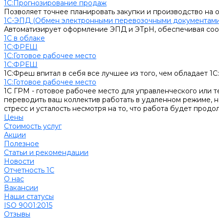
1С:Прогнозирование продаж
Позволяет точнее планировать закупки и производство на 
1С-ЭПД (Обмен электронными перевозочными документами
Автоматизирует оформление ЭПД и ЭТрН, обеспечивая соо
1С в облаке
1С:ФРЕШ
1C:Готовое рабочее место
1С:ФРЕШ
1С:Фреш впитал в себя все лучшее из того, чем обладает 1
1C:Готовое рабочее место
1С ГРМ - готовое рабочее место для управленческого или 
переводить ваш коллектив работать в удаленном режиме, 
стресс и усталость несмотря на то, что работа будет продо
Цены
Стоимость услуг
Акции
Полезное
Cтатьи и рекомендации
Новости
Отчетность 1С
О нас
Вакансии
Наши статусы
ISO 9001:2015
Отзывы