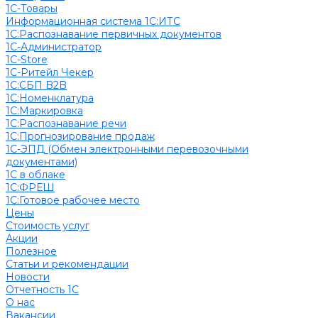
1С-Товары
Информационная система 1С:ИТС
1С:Распознавание первичных документов
1С-Администратор
1С-Store
1С-Ритейл Чекер
1С:СБП B2B
1С:Номенклатура
1С:Маркировка
1С:Распознавание речи
1С:Прогнозирование продаж
1С-ЭПД (Обмен электронными перевозочными
документами)
1С в облаке
1С:ФРЕШ
1C:Готовое рабочее место
Цены
Стоимость услуг
Акции
Полезное
Cтатьи и рекомендации
Новости
Отчетность 1С
О нас
Вакансии