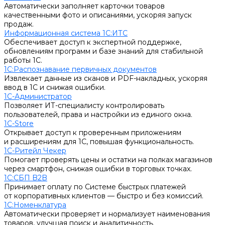
Автоматически заполняет карточки товаров
качественными фото и описаниями, ускоряя запуск
продаж.
Информационная система 1С:ИТС
Обеспечивает доступ к экспертной поддержке,
обновлениям программ и базе знаний для стабильной
работы 1С.
1С:Распознавание первичных документов
Извлекает данные из сканов и PDF-накладных, ускоряя
ввод в 1С и снижая ошибки.
1С-Администратор
Позволяет ИТ-специалисту контролировать
пользователей, права и настройки из единого окна.
1С-Store
Открывает доступ к проверенным приложениям
и расширениям для 1С, повышая функциональность.
1С-Ритейл Чекер
Помогает проверять цены и остатки на полках магазинов
через смартфон, снижая ошибки в торговых точках.
1С:СБП B2B
Принимает оплату по Системе быстрых платежей
от корпоративных клиентов — быстро и без комиссий.
1С:Номенклатура
Автоматически проверяет и нормализует наименования
товаров, улучшая поиск и аналитичность.