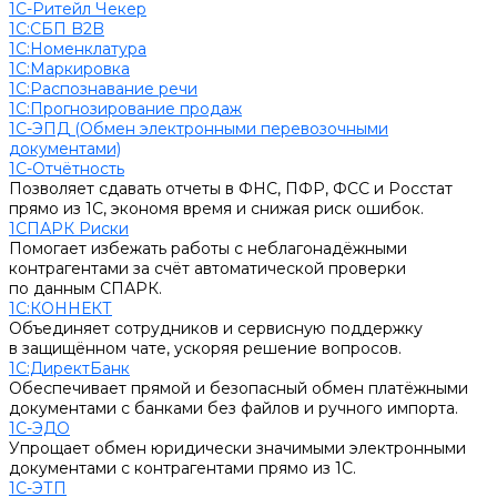
1С-Ритейл Чекер
1С:СБП B2B
1С:Номенклатура
1С:Маркировка
1С:Распознавание речи
1С:Прогнозирование продаж
1С-ЭПД (Обмен электронными перевозочными
документами)
1С-Отчётность
Позволяет сдавать отчеты в ФНС, ПФР, ФСС и Росстат
прямо из 1С, экономя время и снижая риск ошибок.
1СПАРК Риски
Помогает избежать работы с неблагонадёжными
контрагентами за счёт автоматической проверки
по данным СПАРК.
1С:КОННЕКТ
Объединяет сотрудников и сервисную поддержку
в защищённом чате, ускоряя решение вопросов.
1С:ДиректБанк
Обеспечивает прямой и безопасный обмен платёжными
документами с банками без файлов и ручного импорта.
1С-ЭДО
Упрощает обмен юридически значимыми электронными
документами с контрагентами прямо из 1С.
1С-ЭТП