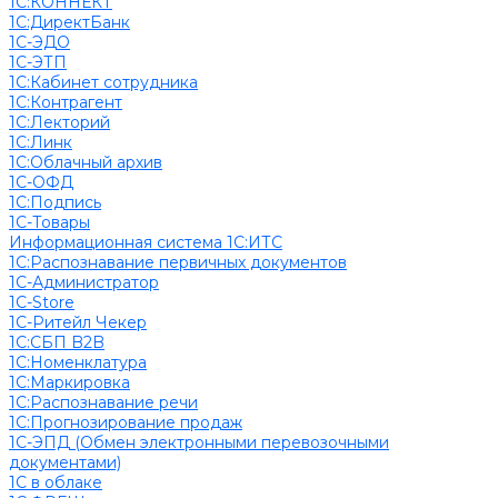
1С:КОННЕКТ
1С:ДиректБанк
1С-ЭДО
1С-ЭТП
1С:Кабинет сотрудника
1С:Контрагент
1С:Лекторий
1С:Линк
1С:Облачный архив
1С-ОФД
1С:Подпись
1С-Товары
Информационная система 1С:ИТС
1С:Распознавание первичных документов
1С-Администратор
1С-Store
1С-Ритейл Чекер
1С:СБП B2B
1С:Номенклатура
1С:Маркировка
1С:Распознавание речи
1С:Прогнозирование продаж
1С-ЭПД (Обмен электронными перевозочными
документами)
1С в облаке