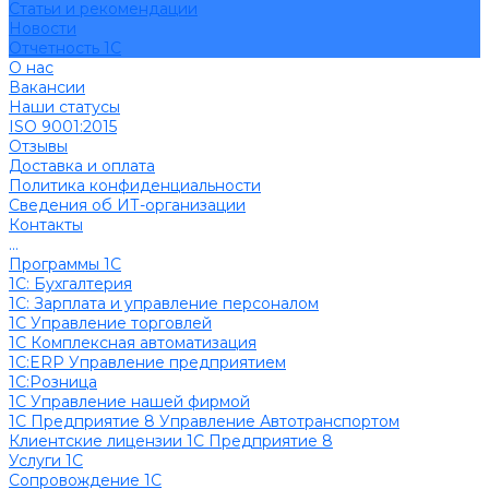
Cтатьи и рекомендации
Новости
Отчетность 1С
О нас
Вакансии
Наши статусы
ISO 9001:2015
Отзывы
Доставка и оплата
Политика конфиденциальности
Сведения об ИТ-организации
Контакты
...
Программы 1С
1C: Бухгалтерия
1С: Зарплата и управление персоналом
1С Управление торговлей
1С Комплексная автоматизация
1С:ERP Управление предприятием
1С:Розница
1С Управление нашей фирмой
1С Предприятие 8 Управление Автотранспортом
Клиентские лицензии 1С Предприятие 8
Услуги 1С
Сопровождение 1С