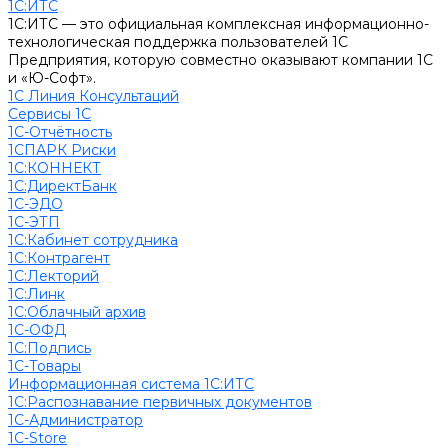
1С:ИТС
1С:ИТС — это официальная комплексная информационно-
технологическая поддержка пользователей 1С
Предприятия, которую совместно оказывают компании 1С
и «Ю-Софт».
1С Линия Консультаций
Сервисы 1С
1С-Отчётность
1СПАРК Риски
1С:КОННЕКТ
1С:ДиректБанк
1С-ЭДО
1С-ЭТП
1С:Кабинет сотрудника
1С:Контрагент
1С:Лекторий
1С:Линк
1С:Облачный архив
1С-ОФД
1С:Подпись
1С-Товары
Информационная система 1С:ИТС
1С:Распознавание первичных документов
1С-Администратор
1С-Store