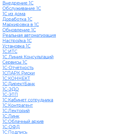
Внедрение 1С
Обслуживание 1С
1С из дома
Доработка 1С
Маркировка в 1С
Обновление 1С
Реальная автоматизация
Настройка 1С
Установка 1С
1С:ИТС
1С Линия Консультаций
Сервисы 1С
1С-Отчётность
1СПАРК Риски
1С:КОННЕКТ
1С:ДиректБанк
1С-ЭДО
1С-ЭТП
1С:Кабинет сотрудника
1С:Контрагент
1С:Лекторий
1С:Линк
1С:Облачный архив
1С-ОФД
1С:Подпись