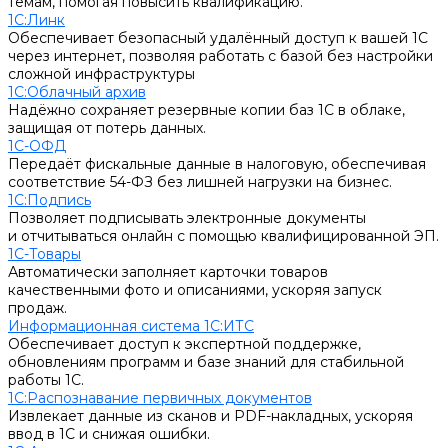
темам, помогая повысить квалификацию.
1С:Линк
Обеспечивает безопасный удалённый доступ к вашей 1С
через интернет, позволяя работать с базой без настройки
сложной инфраструктуры
1С:Облачный архив
Надёжно сохраняет резервные копии баз 1С в облаке,
защищая от потерь данных.
1С-ОФД
Передаёт фискальные данные в налоговую, обеспечивая
соответствие 54-ФЗ без лишней нагрузки на бизнес.
1С:Подпись
Позволяет подписывать электронные документы
и отчитываться онлайн с помощью квалифицированной ЭП.
1С-Товары
Автоматически заполняет карточки товаров
качественными фото и описаниями, ускоряя запуск
продаж.
Информационная система 1С:ИТС
Обеспечивает доступ к экспертной поддержке,
обновлениям программ и базе знаний для стабильной
работы 1С.
1С:Распознавание первичных документов
Извлекает данные из сканов и PDF-накладных, ускоряя
ввод в 1С и снижая ошибки.