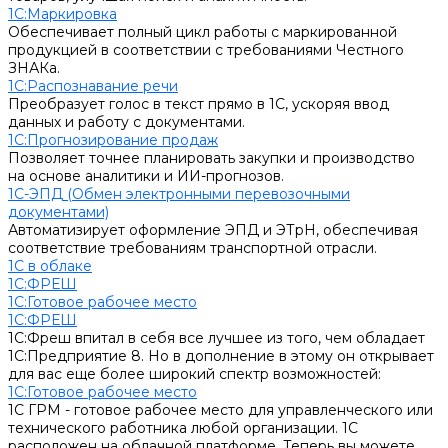
1С:Маркировка
Обеспечивает полный цикл работы с маркированной
продукцией в соответствии с требованиями Честного
ЗНАКа.
1С:Распознавание речи
Преобразует голос в текст прямо в 1С, ускоряя ввод
данных и работу с документами.
1С:Прогнозирование продаж
Позволяет точнее планировать закупки и производство
на основе аналитики и ИИ-прогнозов.
1С-ЭПД (Обмен электронными перевозочными
документами)
Автоматизирует оформление ЭПД и ЭТрН, обеспечивая
соответствие требованиям транспортной отрасли.
1С в облаке
1С:ФРЕШ
1C:Готовое рабочее место
1С:ФРЕШ
1С:Фреш впитал в себя все лучшее из того, чем обладает
1С:Предприятие 8. Но в дополнение в этому он открывает
для вас еще более широкий спектр возможностей:
1C:Готовое рабочее место
1С ГРМ - готовое рабочее место для управленческого или
технического работника любой организации. 1С
расположен на облачной платформе. Теперь вы можете