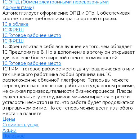
1С-ЭПД (Обмен электронными перевозочными
документами)
Автоматизирует оформление ЭПД и ЭТрН, обеспечивая
соответствие требованиям транспортной отрасли.
1С в облаке
1С:ФРЕШ
1C:Готовое рабочее место
1С:ФРЕШ
1С:Фреш впитал в себя все лучшее из того, чем обладает
1С:Предприятие 8. Но в дополнение в этому он открывает
для вас еще более широкий спектр возможностей:
1C:Готовое рабочее место
1С ГРМ - готовое рабочее место для управленческого или
технического работника любой организации. 1С
расположен на облачной платформе. Теперь вы можете
переводить ваш коллектив работать в удаленном режиме,
не снижая производительности бизнес-процесса. Плюсы
существенные: у сотрудников минимизируется стресс и
усталость несмотря на то, что работа будет продолжаться
в привычном ритме. Но ее теперь можно вести из любого
места на планете.
Цены
Стоимость услуг
Акции
Полезное