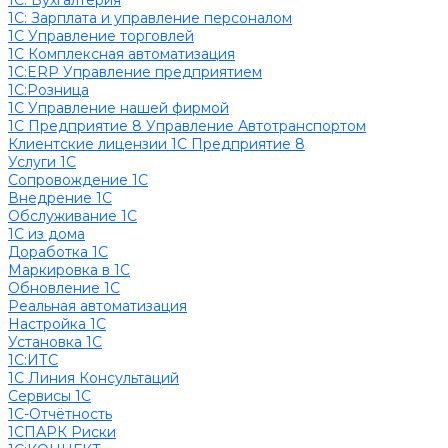
1C: Бухгалтерия
1С: Зарплата и управление персоналом
1С Управление торговлей
1С Комплексная автоматизация
1С:ERP Управление предприятием
1С:Розница
1С Управление нашей фирмой
1С Предприятие 8 Управление Автотранспортом
Клиентские лицензии 1С Предприятие 8
Услуги 1С
Сопровождение 1С
Внедрение 1С
Обслуживание 1С
1С из дома
Доработка 1С
Маркировка в 1С
Обновление 1С
Реальная автоматизация
Настройка 1С
Установка 1С
1С:ИТС
1С Линия Консультаций
Сервисы 1С
1С-Отчётность
1СПАРК Риски