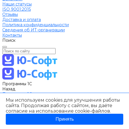
Наши статусы
ISO 9001:2015
Отзывы
Доставка и оплата
Политика конфиденциальности
Сведения об ИТ-организации
Контакты
Поиск
Программы 1С
Назад
Программы 1С
1C: Бухгалтерия
Мы используем cookies для улучшения работы
1С: Зарплата и управление персоналом
сайта. Продолжая работу с сайтом, вы даёте
1С Управление торговлей
согласие на использование
cookie-файлов
.
1С Комплексная автоматизация
Принять
1С:ERP Управление предприятием
1С:Розница