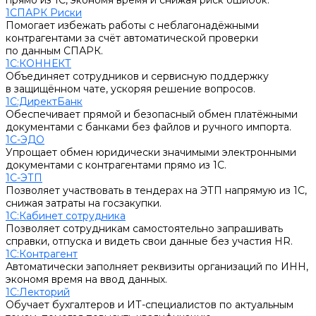
прямо из 1С, экономя время и снижая риск ошибок.
1СПАРК Риски
Помогает избежать работы с неблагонадёжными
контрагентами за счёт автоматической проверки
по данным СПАРК.
1С:КОННЕКТ
Объединяет сотрудников и сервисную поддержку
в защищённом чате, ускоряя решение вопросов.
1С:ДиректБанк
Обеспечивает прямой и безопасный обмен платёжными
документами с банками без файлов и ручного импорта.
1С-ЭДО
Упрощает обмен юридически значимыми электронными
документами с контрагентами прямо из 1С.
1С-ЭТП
Позволяет участвовать в тендерах на ЭТП напрямую из 1С,
снижая затраты на госзакупки.
1С:Кабинет сотрудника
Позволяет сотрудникам самостоятельно запрашивать
справки, отпуска и видеть свои данные без участия HR.
1С:Контрагент
Автоматически заполняет реквизиты организаций по ИНН,
экономя время на ввод данных.
1С:Лекторий
Обучает бухгалтеров и ИТ-специалистов по актуальным