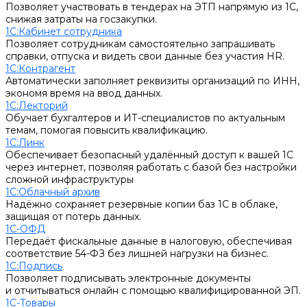
Позволяет участвовать в тендерах на ЭТП напрямую из 1С,
снижая затраты на госзакупки.
1С:Кабинет сотрудника
Позволяет сотрудникам самостоятельно запрашивать
справки, отпуска и видеть свои данные без участия HR.
1С:Контрагент
Автоматически заполняет реквизиты организаций по ИНН,
экономя время на ввод данных.
1С:Лекторий
Обучает бухгалтеров и ИТ-специалистов по актуальным
темам, помогая повысить квалификацию.
1С:Линк
Обеспечивает безопасный удалённый доступ к вашей 1С
через интернет, позволяя работать с базой без настройки
сложной инфраструктуры
1С:Облачный архив
Надёжно сохраняет резервные копии баз 1С в облаке,
защищая от потерь данных.
1С-ОФД
Передаёт фискальные данные в налоговую, обеспечивая
соответствие 54-ФЗ без лишней нагрузки на бизнес.
1С:Подпись
Позволяет подписывать электронные документы
и отчитываться онлайн с помощью квалифицированной ЭП.
1С-Товары