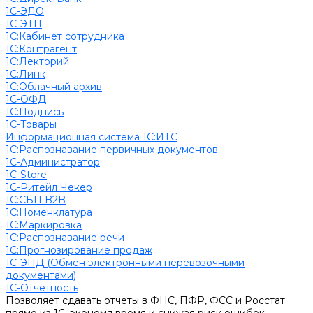
1С-ЭДО
1С-ЭТП
1С:Кабинет сотрудника
1С:Контрагент
1С:Лекторий
1С:Линк
1С:Облачный архив
1С-ОФД
1С:Подпись
1С-Товары
Информационная система 1С:ИТС
1С:Распознавание первичных документов
1С-Администратор
1С-Store
1С-Ритейл Чекер
1С:СБП B2B
1С:Номенклатура
1С:Маркировка
1С:Распознавание речи
1С:Прогнозирование продаж
1С-ЭПД (Обмен электронными перевозочными
документами)
1С-Отчётность
Позволяет сдавать отчеты в ФНС, ПФР, ФСС и Росстат