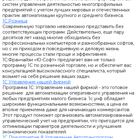
систем управления деятельностью многопрофильных
предприятий с учетом лучших мировых и отечественных
практик автоматизации крупного и среднего бизнеса.
1С:Розница
Современную торговлю невозможно представить без
соответствующих программ. Действительно, еще пару
десятков лет назад многие обходились без
профессиональных компьютеров и разнообразных софтов,
но с их приходом в повседневную и деловую жизнь
многие процессы стали проще и эффективнее.
1С:Франчайзи «Ю-Софт» предлагает вам не только
программу 1С по розничной торговле, но и обеспечит вас
консультацией высококлассного специалиста, который
возьмет на себя решение ваших задач.
1С Управление нашей фирмой
Программа 1С: Управление нашей фирмой - это готовое
решение для автоматизации оперативного управления на
любых предприятиях малого бизнеса. 1с унф обладает
широкими функциональными возможностями, а цена ее
вполне приемлема даже для начинающих коммерсантов.
Этот продукт поможет организовать автоматизированный
управленческий учет на предприятии, что пригодится для
оптимизации параметров деятельности и улучшения
экономических показателей.
1С Предприятие 8 Управление Автотранспортом