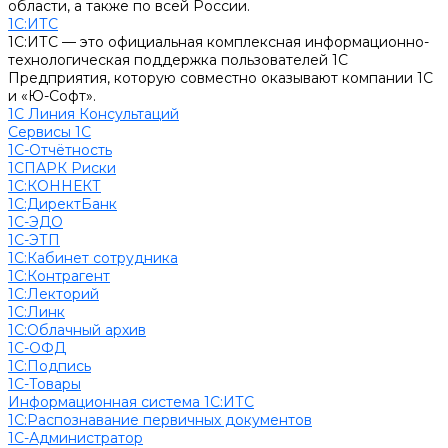
области, а также по всей России.
1С:ИТС
1С:ИТС — это официальная комплексная информационно-
технологическая поддержка пользователей 1С
Предприятия, которую совместно оказывают компании 1С
и «Ю-Софт».
1С Линия Консультаций
Сервисы 1С
1С-Отчётность
1СПАРК Риски
1С:КОННЕКТ
1С:ДиректБанк
1С-ЭДО
1С-ЭТП
1С:Кабинет сотрудника
1С:Контрагент
1С:Лекторий
1С:Линк
1С:Облачный архив
1С-ОФД
1С:Подпись
1С-Товары
Информационная система 1С:ИТС
1С:Распознавание первичных документов
1С-Администратор