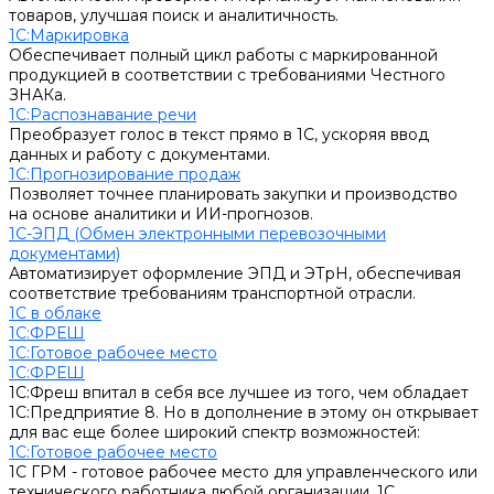
товаров, улучшая поиск и аналитичность.
1С:Маркировка
Обеспечивает полный цикл работы с маркированной
продукцией в соответствии с требованиями Честного
ЗНАКа.
1С:Распознавание речи
Преобразует голос в текст прямо в 1С, ускоряя ввод
данных и работу с документами.
1С:Прогнозирование продаж
Позволяет точнее планировать закупки и производство
на основе аналитики и ИИ-прогнозов.
1С-ЭПД (Обмен электронными перевозочными
документами)
Автоматизирует оформление ЭПД и ЭТрН, обеспечивая
соответствие требованиям транспортной отрасли.
1С в облаке
1С:ФРЕШ
1C:Готовое рабочее место
1С:ФРЕШ
1С:Фреш впитал в себя все лучшее из того, чем обладает
1С:Предприятие 8. Но в дополнение в этому он открывает
для вас еще более широкий спектр возможностей:
1C:Готовое рабочее место
1С ГРМ - готовое рабочее место для управленческого или
технического работника любой организации. 1С