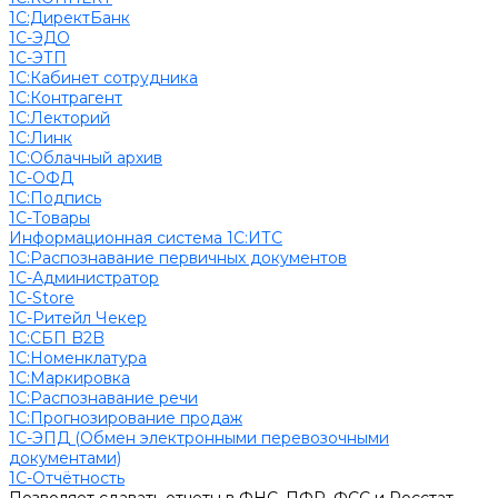
1С:ДиректБанк
1С-ЭДО
1С-ЭТП
1С:Кабинет сотрудника
1С:Контрагент
1С:Лекторий
1С:Линк
1С:Облачный архив
1С-ОФД
1С:Подпись
1С-Товары
Информационная система 1С:ИТС
1С:Распознавание первичных документов
1С-Администратор
1С-Store
1С-Ритейл Чекер
1С:СБП B2B
1С:Номенклатура
1С:Маркировка
1С:Распознавание речи
1С:Прогнозирование продаж
1С-ЭПД (Обмен электронными перевозочными
документами)
1С-Отчётность