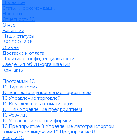
Полезное
Cтатьи и рекомендации
Новости
Отчетность 1С
О нас
Вакансии
Наши статусы
ISO 9001:2015
Отзывы
Доставка и оплата
Политика конфиденциальности
Сведения об ИТ-организации
Контакты
...
Программы 1С
1C: Бухгалтерия
1С: Зарплата и управление персоналом
1С Управление торговлей
1С Комплексная автоматизация
1С:ERP Управление предприятием
1С:Розница
1С Управление нашей фирмой
1С Предприятие 8 Управление Автотранспортом
Клиентские лицензии 1С Предприятие 8
Услуги 1С