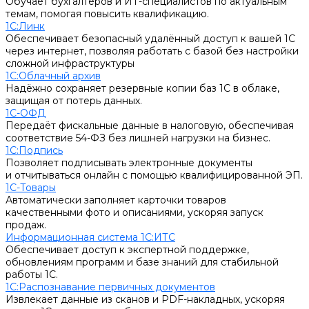
Обучает бухгалтеров и ИТ-специалистов по актуальным
темам, помогая повысить квалификацию.
1С:Линк
Обеспечивает безопасный удалённый доступ к вашей 1С
через интернет, позволяя работать с базой без настройки
сложной инфраструктуры
1С:Облачный архив
Надёжно сохраняет резервные копии баз 1С в облаке,
защищая от потерь данных.
1С-ОФД
Передаёт фискальные данные в налоговую, обеспечивая
соответствие 54-ФЗ без лишней нагрузки на бизнес.
1С:Подпись
Позволяет подписывать электронные документы
и отчитываться онлайн с помощью квалифицированной ЭП.
1С-Товары
Автоматически заполняет карточки товаров
качественными фото и описаниями, ускоряя запуск
продаж.
Информационная система 1С:ИТС
Обеспечивает доступ к экспертной поддержке,
обновлениям программ и базе знаний для стабильной
работы 1С.
1С:Распознавание первичных документов
Извлекает данные из сканов и PDF-накладных, ускоряя