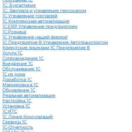
Программы 1С
1C: Бухгалтерия
1С: Зарплата и управление персоналом
1С Управление торговлей
1С Комплексная автоматизация
1С:ERP Управление предприятием
1С:Розница
1С Управление нашей фирмой
1С Предприятие 8 Управление Автотранспортом
Клиентские лицензии 1С Предприятие 8
Услуги 1С
Сопровождение 1С
Внедрение 1С
Обслуживание 1С
1С из дома
Доработка 1С
Маркировка в 1С
Обновление 1С
Реальная автоматизация
Настройка 1С
Установка 1С
1С:ИТС
1С Линия Консультаций
Сервисы 1С
1С-Отчётность