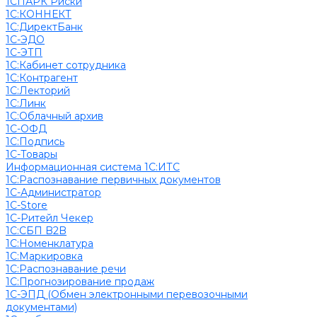
1СПАРК Риски
1С:КОННЕКТ
1С:ДиректБанк
1С-ЭДО
1С-ЭТП
1С:Кабинет сотрудника
1С:Контрагент
1С:Лекторий
1С:Линк
1С:Облачный архив
1С-ОФД
1С:Подпись
1С-Товары
Информационная система 1С:ИТС
1С:Распознавание первичных документов
1С-Администратор
1С-Store
1С-Ритейл Чекер
1С:СБП B2B
1С:Номенклатура
1С:Маркировка
1С:Распознавание речи
1С:Прогнозирование продаж
1С-ЭПД (Обмен электронными перевозочными
документами)