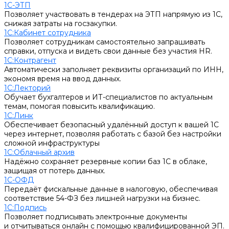
1С-ЭТП
Позволяет участвовать в тендерах на ЭТП напрямую из 1С,
снижая затраты на госзакупки.
1С:Кабинет сотрудника
Позволяет сотрудникам самостоятельно запрашивать
справки, отпуска и видеть свои данные без участия HR.
1С:Контрагент
Автоматически заполняет реквизиты организаций по ИНН,
экономя время на ввод данных.
1С:Лекторий
Обучает бухгалтеров и ИТ-специалистов по актуальным
темам, помогая повысить квалификацию.
1С:Линк
Обеспечивает безопасный удалённый доступ к вашей 1С
через интернет, позволяя работать с базой без настройки
сложной инфраструктуры
1С:Облачный архив
Надёжно сохраняет резервные копии баз 1С в облаке,
защищая от потерь данных.
1С-ОФД
Передаёт фискальные данные в налоговую, обеспечивая
соответствие 54-ФЗ без лишней нагрузки на бизнес.
1С:Подпись
Позволяет подписывать электронные документы
и отчитываться онлайн с помощью квалифицированной ЭП.