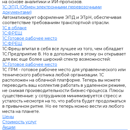
на основе аналитики и ИИ-прогнозов.
1С-ЭПД (Обмен электронными перевозочными
документами)
Автоматизирует оформление ЭПД и ЭТрН, обеспечивая
соответствие требованиям транспортной отрасли.
1С в облаке
1С:ФРЕШ
1C:Готовое рабочее место
1С:ФРЕШ
1С:Фреш впитал в себя все лучшее из того, чем обладает
1С:Предприятие 8. Но в дополнение в этому он открывает
для вас еще более широкий спектр возможностей:
1C:Готовое рабочее место
1С ГРМ - готовое рабочее место для управленческого или
технического работника любой организации. 1С
расположен на облачной платформе. Теперь вы можете
переводить ваш коллектив работать в удаленном режиме,
не снижая производительности бизнес-процесса. Плюсы
существенные: у сотрудников минимизируется стресс и
усталость несмотря на то, что работа будет продолжаться
в привычном ритме. Но ее теперь можно вести из любого
места на планете.
Цены
Стоимость услуг
Акции