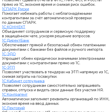
Позволяет сдавать отчеты в ФНС, ПФР, ФСС и Росстат
прямо из 1С, экономя время и снижая риск ошибок.
1СПАРК Риски
Помогает избежать работы с неблагонадёжными
контрагентами за счёт автоматической проверки
по данным СПАРК.
1С:КОННЕКТ
Объединяет сотрудников и сервисную поддержку
в защищённом чате, ускоряя решение вопросов.
1С:ДиректБанк
Обеспечивает прямой и безопасный обмен платёжными
документами с банками без файлов и ручного импорта.
1С-ЭДО
Упрощает обмен юридически значимыми электронными
документами с контрагентами прямо из 1С.
1С-ЭТП
Позволяет участвовать в тендерах на ЭТП напрямую из 1С,
снижая затраты на госзакупки.
1С:Кабинет сотрудника
Позволяет сотрудникам самостоятельно запрашивать
справки, отпуска и видеть свои данные без участия HR.
1С:Контрагент
Автоматически заполняет реквизиты организаций по ИНН,
экономя время на ввод данных.
1С:Лекторий