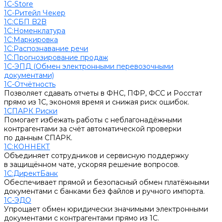
1С-Store
1С-Ритейл Чекер
1С:СБП B2B
1С:Номенклатура
1С:Маркировка
1С:Распознавание речи
1С:Прогнозирование продаж
1С-ЭПД (Обмен электронными перевозочными
документами)
1С-Отчётность
Позволяет сдавать отчеты в ФНС, ПФР, ФСС и Росстат
прямо из 1С, экономя время и снижая риск ошибок.
1СПАРК Риски
Помогает избежать работы с неблагонадёжными
контрагентами за счёт автоматической проверки
по данным СПАРК.
1С:КОННЕКТ
Объединяет сотрудников и сервисную поддержку
в защищённом чате, ускоряя решение вопросов.
1С:ДиректБанк
Обеспечивает прямой и безопасный обмен платёжными
документами с банками без файлов и ручного импорта.
1С-ЭДО
Упрощает обмен юридически значимыми электронными
документами с контрагентами прямо из 1С.