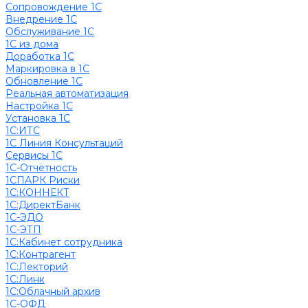
Сопровождение 1С
Внедрение 1С
Обслуживание 1С
1С из дома
Доработка 1С
Маркировка в 1С
Обновление 1С
Реальная автоматизация
Настройка 1С
Установка 1С
1С:ИТС
1С Линия Консультаций
Сервисы 1С
1С-Отчётность
1СПАРК Риски
1С:КОННЕКТ
1С:ДиректБанк
1С-ЭДО
1С-ЭТП
1С:Кабинет сотрудника
1С:Контрагент
1С:Лекторий
1С:Линк
1С:Облачный архив
1С-ОФД