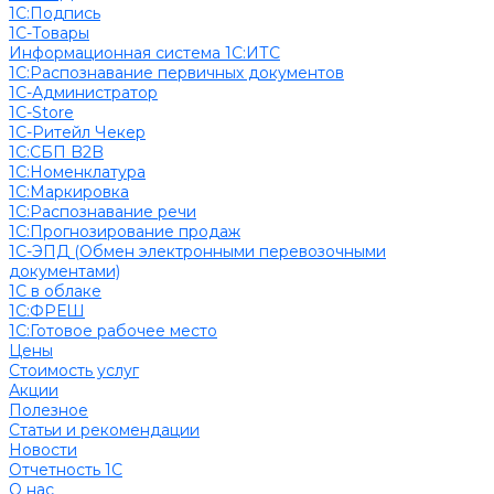
1С:Подпись
1С-Товары
Информационная система 1С:ИТС
1С:Распознавание первичных документов
1С-Администратор
1С-Store
1С-Ритейл Чекер
1С:СБП B2B
1С:Номенклатура
1С:Маркировка
1С:Распознавание речи
1С:Прогнозирование продаж
1С-ЭПД (Обмен электронными перевозочными
документами)
1С в облаке
1С:ФРЕШ
1C:Готовое рабочее место
Цены
Стоимость услуг
Акции
Полезное
Cтатьи и рекомендации
Новости
Отчетность 1С
О нас