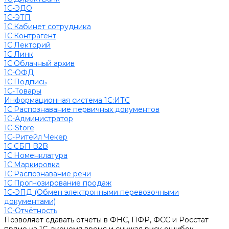
1С-ЭДО
1С-ЭТП
1С:Кабинет сотрудника
1С:Контрагент
1С:Лекторий
1С:Линк
1С:Облачный архив
1С-ОФД
1С:Подпись
1С-Товары
Информационная система 1С:ИТС
1С:Распознавание первичных документов
1С-Администратор
1С-Store
1С-Ритейл Чекер
1С:СБП B2B
1С:Номенклатура
1С:Маркировка
1С:Распознавание речи
1С:Прогнозирование продаж
1С-ЭПД (Обмен электронными перевозочными
документами)
1С-Отчётность
Позволяет сдавать отчеты в ФНС, ПФР, ФСС и Росстат