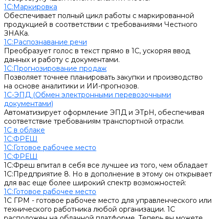
1С:Маркировка
Обеспечивает полный цикл работы с маркированной
продукцией в соответствии с требованиями Честного
ЗНАКа.
1С:Распознавание речи
Преобразует голос в текст прямо в 1С, ускоряя ввод
данных и работу с документами.
1С:Прогнозирование продаж
Позволяет точнее планировать закупки и производство
на основе аналитики и ИИ-прогнозов.
1С-ЭПД (Обмен электронными перевозочными
документами)
Автоматизирует оформление ЭПД и ЭТрН, обеспечивая
соответствие требованиям транспортной отрасли.
1С в облаке
1С:ФРЕШ
1C:Готовое рабочее место
1С:ФРЕШ
1С:Фреш впитал в себя все лучшее из того, чем обладает
1С:Предприятие 8. Но в дополнение в этому он открывает
для вас еще более широкий спектр возможностей:
1C:Готовое рабочее место
1С ГРМ - готовое рабочее место для управленческого или
технического работника любой организации. 1С
расположен на облачной платформе. Теперь вы можете