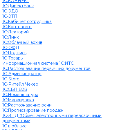
1С:КОННЕКТ
1С:ДиректБанк
1С-ЭДО
1С-ЭТП
1С:Кабинет сотрудника
1С:Контрагент
1С:Лекторий
1С:Линк
1С:Облачный архив
1С-ОФД
1С:Подпись
1С-Товары
Информационная система 1С:ИТС
1С:Распознавание первичных документов
1С-Администратор
1С-Store
1С-Ритейл Чекер
1С:СБП B2B
1С:Номенклатура
1С:Маркировка
1С:Распознавание речи
1С:Прогнозирование продаж
1С-ЭПД (Обмен электронными перевозочными
документами)
1С в облаке