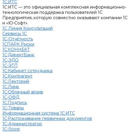
1С:ИТС
1С:ИТС — это официальная комплексная информационно-
технологическая поддержка пользователей 1С
Предприятия, которую совместно оказывают компании 1С
и «Ю-Софт».
1С Линия Консультаций
Сервисы 1С
1С-Отчётность
1СПАРК Риски
1С:КОННЕКТ
1С:ДиректБанк
1С-ЭДО
1С-ЭТП
1С:Кабинет сотрудника
1С:Контрагент
1С:Лекторий
1С:Линк
1С:Облачный архив
1С-ОФД
1С:Подпись
1С-Товары
Информационная система 1С:ИТС
1С:Распознавание первичных документов
1С-Администратор
1С-Store