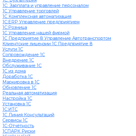
1C: Бухгалтерия
1С: Зарплата и управление персоналом
1С Управление торговлей
1С Комплексная автоматизация
1С:ERP Управление предприятием
1С:Розница
1С Управление нашей фирмой
1С Предприятие 8 Управление Автотранспортом
Клиентские лицензии 1С Предприятие 8
Услуги 1С
Сопровождение 1С
Внедрение 1С
Обслуживание 1С
1С из дома
Доработка 1С
Маркировка в 1С
Обновление 1С
Реальная автоматизация
Настройка 1С
Установка 1С
1С:ИТС
1С Линия Консультаций
Сервисы 1С
1С-Отчётность
1СПАРК Риски