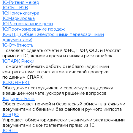
1С-Ритейл Чекер
1С:СБП B2B
1С:Номенклатура
1С:Маркировка
1С:Распознавание речи
1С:Прогнозирование продаж
1С-ЭПД (Обмен электронными перевозочными
документами)
1С-Отчётность
Позволяет сдавать отчеты в ФНС, ПФР, ФСС и Росстат
прямо из 1С, экономя время и снижая риск ошибок.
1СПАРК Риски
Помогает избежать работы с неблагонадёжными
контрагентами за счёт автоматической проверки
по данным СПАРК.
1С:КОННЕКТ
Объединяет сотрудников и сервисную поддержку
в защищённом чате, ускоряя решение вопросов.
1С:ДиректБанк
Обеспечивает прямой и безопасный обмен платёжными
документами с банками без файлов и ручного импорта.
1С-ЭДО
Упрощает обмен юридически значимыми электронными
документами с контрагентами прямо из 1С.
1С-ЭТП