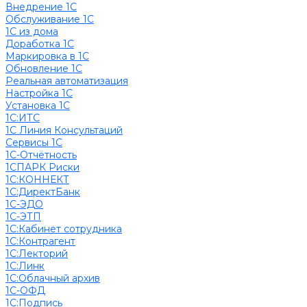
Внедрение 1С
Обслуживание 1С
1С из дома
Доработка 1С
Маркировка в 1С
Обновление 1С
Реальная автоматизация
Настройка 1С
Установка 1С
1С:ИТС
1С Линия Консультаций
Сервисы 1С
1С-Отчётность
1СПАРК Риски
1С:КОННЕКТ
1С:ДиректБанк
1С-ЭДО
1С-ЭТП
1С:Кабинет сотрудника
1С:Контрагент
1С:Лекторий
1С:Линк
1С:Облачный архив
1С-ОФД
1С:Подпись