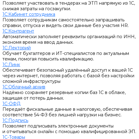
Позволяет участвовать в тендерах на ЭТП напрямую из 1С,
снижая затраты на госзакупки.
1С:Кабинет сотрудника
Позволяет сотрудникам самостоятельно запрашивать
справки, отпуска и видеть свои данные без участия HR.
1С:Контрагент
Автоматически заполняет реквизиты организаций по ИНН,
экономя время на ввод данных.
1С:Лекторий
Обучает бухгалтеров и ИТ-специалистов по актуальным
темам, помогая повысить квалификацию.
1С:Линк
Обеспечивает безопасный удалённый доступ к вашей 1С
через интернет, позволяя работать с базой без настройки
сложной инфраструктуры
1С:Облачный архив
Надёжно сохраняет резервные копии баз 1С в облаке,
защищая от потерь данных.
1С-ОФД
Передаёт фискальные данные в налоговую, обеспечивая
соответствие 54-ФЗ без лишней нагрузки на бизнес.
1С:Подпись
Позволяет подписывать электронные документы
и отчитываться онлайн с помощью квалифицированной ЭП.
1С-Товары