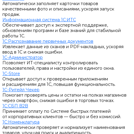
Автоматически заполняет карточки товаров
качественными фото и описаниями, ускоряя запуск
продаж.
Информационная система 1С:ИТС
Обеспечивает доступ к экспертной поддержке,
обновлениям программ и базе знаний для стабильной
работы 1С.
1С:Распознавание первичных документов
Извлекает данные из сканов и PDF-накладных, ускоряя
ввод в 1С и снижая ошибки.
1С-Администратор
Позволяет ИТ-специалисту контролировать
пользователей, права и настройки из единого окна.
1С-Store
Открывает доступ к проверенным приложениям
и расширениям для 1С, повышая функциональность.
1С-Ритейл Чекер
Помогает проверять цены и остатки на полках магазинов
через смартфон, снижая ошибки в торговых точках.
1С:СБП B2B
Принимает оплату по Системе быстрых платежей
от корпоративных клиентов — быстро и без комиссий.
1С:Номенклатура
Автоматически проверяет и нормализует наименования
товаров, улучшая поиск и аналитичность.