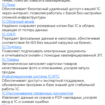
темам, помогая повысить квалификацию.
1С:Линк
Обеспечивает безопасный удалённый доступ к вашей 1С
через интернет, позволяя работать с базой без настройки
сложной инфраструктуры
1С:Облачный архив
Надёжно сохраняет резервные копии баз 1С в облаке,
защищая от потерь данных.
1С-ОФД
Передаёт фискальные данные в налоговую, обеспечивая
соответствие 54-ФЗ без лишней нагрузки на бизнес.
1С:Подпись
Позволяет подписывать электронные документы
и отчитываться онлайн с помощью квалифицированной ЭП.
1С-Товары
Автоматически заполняет карточки товаров
качественными фото и описаниями, ускоряя запуск
продаж.
Информационная система 1С:ИТС
Обеспечивает доступ к экспертной поддержке,
обновлениям программ и базе знаний для стабильной
работы 1С.
1С:Распознавание первичных документов
Извлекает данные из сканов и PDF-накладных, ускоряя
ввод в 1С и снижая ошибки.