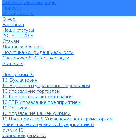
Cтатьи и рекомендации
Новости
Отчетность 1С
О нас
Вакансии
Наши статусы
ISO 9001:2015
Отзывы
Доставка и оплата
Политика конфиденциальности
Сведения об ИТ-организации
Контакты
...
Программы 1С
1C: Бухгалтерия
1С: Зарплата и управление персоналом
1С Управление торговлей
1С Комплексная автоматизация
1С:ERP Управление предприятием
1С:Розница
1С Управление нашей фирмой
1С Предприятие 8 Управление Автотранспортом
Клиентские лицензии 1С Предприятие 8
Услуги 1С
Сопровождение 1С