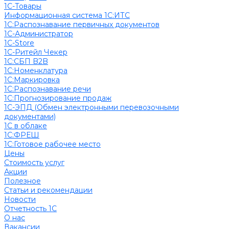
1С-Товары
Информационная система 1С:ИТС
1С:Распознавание первичных документов
1С-Администратор
1С-Store
1С-Ритейл Чекер
1С:СБП B2B
1С:Номенклатура
1С:Маркировка
1С:Распознавание речи
1С:Прогнозирование продаж
1С-ЭПД (Обмен электронными перевозочными
документами)
1С в облаке
1С:ФРЕШ
1C:Готовое рабочее место
Цены
Стоимость услуг
Акции
Полезное
Cтатьи и рекомендации
Новости
Отчетность 1С
О нас
Вакансии