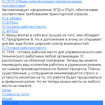
1С-ЭПД (Обмен электронными перевозочными
документами)
Автоматизирует оформление ЭПД и ЭТрН, обеспечивая
соответствие требованиям транспортной отрасли.
1С в облаке
1С:ФРЕШ
1C:Готовое рабочее место
1С:ФРЕШ
1С:Фреш впитал в себя все лучшее из того, чем обладает
1С:Предприятие 8. Но в дополнение в этому он открывает
для вас еще более широкий спектр возможностей:
1C:Готовое рабочее место
1С ГРМ - готовое рабочее место для управленческого или
технического работника любой организации. 1С
расположен на облачной платформе. Теперь вы можете
переводить ваш коллектив работать в удаленном режиме,
не снижая производительности бизнес-процесса. Плюсы
существенные: у сотрудников минимизируется стресс и
усталость несмотря на то, что работа будет продолжаться
в привычном ритме. Но ее теперь можно вести из любого
места на планете.
Цены
Стоимость услуг
Акции
Полезное