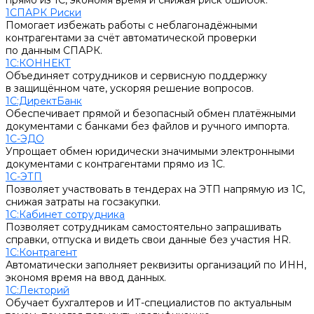
прямо из 1С, экономя время и снижая риск ошибок.
1СПАРК Риски
Помогает избежать работы с неблагонадёжными
контрагентами за счёт автоматической проверки
по данным СПАРК.
1С:КОННЕКТ
Объединяет сотрудников и сервисную поддержку
в защищённом чате, ускоряя решение вопросов.
1С:ДиректБанк
Обеспечивает прямой и безопасный обмен платёжными
документами с банками без файлов и ручного импорта.
1С-ЭДО
Упрощает обмен юридически значимыми электронными
документами с контрагентами прямо из 1С.
1С-ЭТП
Позволяет участвовать в тендерах на ЭТП напрямую из 1С,
снижая затраты на госзакупки.
1С:Кабинет сотрудника
Позволяет сотрудникам самостоятельно запрашивать
справки, отпуска и видеть свои данные без участия HR.
1С:Контрагент
Автоматически заполняет реквизиты организаций по ИНН,
экономя время на ввод данных.
1С:Лекторий
Обучает бухгалтеров и ИТ-специалистов по актуальным