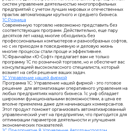
систем управления деятельностью многопрофильных
предприятий с учетом лучших мировых и отечественных
практик автоматизации крупного и среднего бизнеса.
1С:Розница
Современную торговлю невозможно представить без
соответствующих программ. Действительно, еще пару
десятков лет назад многие обходились без
профессиональных компьютеров и разнообразных софтов,
но с их приходом в повседневную и деловую жизнь
многие процессы стали проще и эффективнее.
1С:Франчайзи «Ю-Софт» предлагает вам не только
программу 1С по розничной торговле, но и обеспечит вас
консультацией высококлассного специалиста, который
возьмет на себя решение ваших задач.
1С Управление нашей фирмой
Программа 1С: Управление нашей фирмой - это готовое
решение для автоматизации оперативного управления на
любых предприятиях малого бизнеса. 1с унф обладает
широкими функциональными возможностями, а цена ее
вполне приемлема даже для начинающих коммерсантов.
Этот продукт поможет организовать автоматизированный
управленческий учет на предприятии, что пригодится для
оптимизации параметров деятельности и улучшения
экономических показателей.
1С Предприятие 8 Управление Автотранспортом